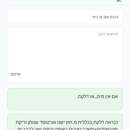
פרסם
אם אין מים..אז דלקת.
כנראה דלקת,בכללית מ.חוץ ישנו אורטופד שנותן זריקת
סטרואידים+משכך כאבים באותה זריקה,ישר לברך,זה