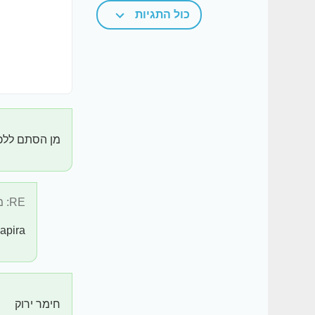
כול התגיות
מן הסתם ללכת
RE: מן הסתם ...
Lili Shapira הלכתי ועשיתי פזיוט
חימר ירוק