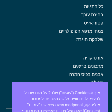
כל התגיות
בחירת עורך
פסוריאזיס
צמחי מרפא הפופולריים
שלבקת חוגרת
אורטיקריה
מתכונים בריאים
אבנים בכיס המרה
מרולה
מורינגה
איך ה-Cookies (“עוגיות”) שלנו? על מנת שנוכל
להעניק לכם חוויית גלישה מיטבית ולמטרות
אלוורה
אנליטיקה, medportal עושה שימוש ב"עוגיות"
(Cookies) שלה ושל צדדים שלישיים. מידע נוסף