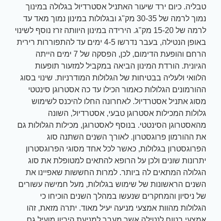
טבליה. כיום ירד שיעור האתניל אסטרדיול בגלולה במינוך
נמוך לרמה של 30-35 מק"ג ובגלולות במינון נמוך מאד עד
לרמה של 15-20 מק"ג. הירידה במינון היוותה זרז נוסף לשינוי
באופן הנטילה, בעבר נדרשו 4-5 ימים עד להתפוררות רירית
הרחם והופעת הדימום, לכן, הפסקה של 7 ימים הייתה
הגיונית. הורדת המינון הביאה במקביל למזעור תופעות
הלוואי ולעליה בבטיחות של הגלולות המודרניות. שינוי בסוג
ההורמונים הגלולות כאמור הכילו עד כה אסטרוגן סינטטי
מסוג אתניל אסטרדיול. לאחרונה החלו להיכנס לשימוש
גלולות המכילות אסטרוגן טבעי, אסטרדיול, השונה
מהאסטרוגן הסינטטי. בנוסף לאסטרוגן, מכילות הגלולות גם
את ההורמון פרוגסטרון. לאורך השנים השתנה סוג
הפרוגסטרון בגלולות, כאשר לכל אחד מסוגי הפרוגסטרון
יתרונות שונים ולכן על הרופא להתאים למטופלת את סוג
הגלולה המתאים לה ביותר. למרות החששות שאפיינו את
השנים הראשונות של שימוש בגלולות, מעל חמישה עשורים
של ניסיון והמחקרים שנעשו במהלך השנים הוכיחו כי
הגלולות מהוות אמצעי מניעה יעיל מאוד. יתרה מזאת, זהו
אמצעי בטוח לנטילה אשר מעבר למניעת היריון מועיל גם