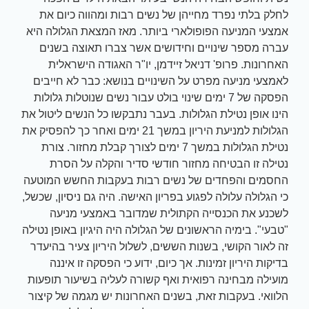
לחלק בלתי נפרד מחייהן של נשים רבות ומהווה כיום את
אמצעי המניעה הפופולארי ביותר. מאז המצאת הגלולה היא
עברה מספר שינויים וחידושים אשר צברו תאוצה בשנים
האחרונות. פרופ' דניאל זיידמן, יו"ר האגודה הישראלית
לאמצעי מניעה מפרט על השינויים בנושא: כבר לא חייבים
הפסקה של 7 ימים שינוי בולט עבור נשים שנוטלות גלולות
הינו אופן נטילת הגלולות. בעבר נתבקשו כל הנשים ליטול את
הגלולות למניעת היריון במשך 21 ימים ואחר כך להפסיק את
נטילת הגלולות במשך 7 ימים לצורך קבלת מחזור. צורת
נטילה זו הבטיחה מחזור חודשי סדיר והקלה על הסרת
החסמים והפחדים של נשים רבות בעקבות החשש המוטעה
כי הגלולה עלולה לפגוע בפריון האישה. היה גם ניסיון, שכשל,
לשכנע את הכנסייה הקתולית שמדובר באמצעי מניעה
"טבעי". בימיה הראשונים של הגלולה היה היגיון באופן נטילה
זה לאור הקושי, בשנות הששים, לשלול היריון צעיר בהיעדר
בדיקות היריון זמינות. אך כיום, ידוע כי הפסקה זו איננה
מועילה מבחינה רפואית ואף קשורה לעליה בשיעור תופעות
הלוואי. בעקבות זאת, בשנים האחרונות יש מגמה של קיצור