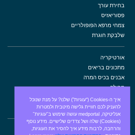
בחירת עורך
פסוריאזיס
צמחי מרפא הפופולריים
שלבקת חוגרת
אורטיקריה
מתכונים בריאים
אבנים בכיס המרה
מרולה
מורינגה
איך ה-Cookies (“עוגיות”) שלנו? על מנת שנוכל
להעניק לכם חוויית גלישה מיטבית ולמטרות
אלוורה
אנליטיקה, medportal עושה שימוש ב"עוגיות"
(Cookies) שלה ושל צדדים שלישיים. מידע נוסף
והרחבה, לרבות מידע איך להסיר את העוגיות,
ספירולינה