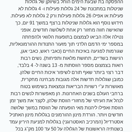
ההפסקה בת שבעת הימים הוחל בשיווקן של גלולות
שניטלות במתכונת של 24 גלולות פעילות ו- 4 גלולות לא
פעילות או אפילו 26 גלולות פעילות ורק 2 גלולות לא פעילות.
חידוש נוסף הוא גלולות שניטלות ברצף במשך 91 יום, כך
שהאישה חווה מחזור רק אחת לשלושה חודשים. אופני
נטילה אלה הביאו לצמצום בתופעות הלוואי ולהפחתה
במספר ימי הדמם הלדני תוך מזעור התנודות ההורמונאליות,
שגורמות לפגיעה באיכות החיים (כאבי ראש, כאבי אגן,
רגישות בשדיים, תחושת מלאות ותפיחות). נשים רבות
רואות בצמצום מספר הווסתות מ- 13 בשנה ל- 4 בלבד,
דבר רצוי ביותר שאף תורם לשיפור איכות החיים שלהן.
כמובן שגלולות חדשות אלה מגובות מבחינה מחקרית,
מאושרות ע"י רשויות הבריאות ונמצאות בשימוש בטוח
ברחבי העולם בשנים האחרונות. הן מאפשרות לנשים רבות
לנהל את העיתוי של מחזורי הווסת שלהן, לקצר את משך זמן
הווסת ואפילו ליהנות מאי הופעתה של הווסת במשך שלושה
חודשים ויותר. הורדת מינון ההורמונים בגלולות מינון האתניל
אסטרדיול (המרכיב האסטרוגני) בגלולות למניעת היריון עמד
בשנותיה הראשונות של הגלולה על 50 עד 100 מק"ג בכל