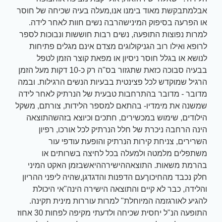
אבלמתבקשת מאוד בימנו אנו,מעלה בעיה שכיחה של חוסר
או הפרעה בסיפוק המינישהרבה נשים חוות לאחר לידה.
למרות נפוצות התופעה, נשים רבות חוששות ונבוכות לספר
לרופא ואילו רוב הגניקולוגים מצדם אינם מגלים פתיחות
לנושא או בגלל חוסר ניסיון או מפאת קוצר הזמן לטפל
בבעיה סבוכה כזאת שתגזור בס"ה רק כ-10 דקות מעל הזמן
הרגיל שמוקדש לכל פצינטית בבעיות הנשים הרגילות. ובמה
מדובר - מדובר בהתרחבות טבעית של הנרתיק לאחר לידה
שמשנה את מימדיו- בהתאם למספר הלידות, צורתם, משקל
הילודים, שימוש במכשירים, חתכים וכיוצא בזהשהתוצאה
הינה הרחבה ניכרת של חלל הנרתיק לכל אורכו, רפיון
השרירים, צניחת קירות הנרתיק והופעת עודפי עור
משתפלים מלמטה ולמעלה בכל לחיצה בשרותים או
בהרמת משאות. התוצאההישירההיאשבזמן האקט המיני
חלק נכבד מהחיכוךעם הדפנות והדגדגן,שהיה ליפני ההריון
והלידה, כבר לא קיים והתוצאה הישירה הינה"אי היכולת
להגיע לאורגזמה המיוחלת" למרות עוררות מינית תקינה.
התופעה הנ"ל יחסית שכיחה ולדעתי מקיפה לפחות 30 אחוז