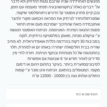
מהנשים לאחרלידה שניה שרובם נוטות להדחיק ולא לדבר
על" דברים כאלה"בתקוהשהבעיה תפתר מעצמה עם הזמן.
ובכן קיים פתרון אסטטי קל הדורש ניתוחפלסטי שיקומי,
שמטרתולהחזיר לנרתיק את המראה הכמעט מקורי ולהצר
אותובמידה כזאת שהחיכוך ישמרכמו פעם ואיתו תחזור
פסגת ההנאה המינית -האורגזמה. הניתוח האסטטי הנעשה
ע"י גניקולוג מנתח, מאומן בפלסטיקה נרתיקית, לוקח
בסביבות 30 דקות בהרדמה כללית אואפידוראלית. לא מחיב
שהייה בבית חוליםאלה ישחררו באותו יום או למחרת, תלוי
בהתנהגות של כל מנותחת ובהקף הניתוח. חזרה לחיי מין
סדירים לאחר חודש עד 6 שבועות עם אפשרות
לסיבוכיםמזערית ביותר. בעיקר בתחום זיהום או דימום
מקומי. המטופלים בהתאם. הניתוח אינו מוכר ע"י קופות
החולים ועלותו נעה בין 10000 - 12000 ש"ח