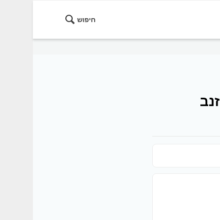
חיפוש
נב