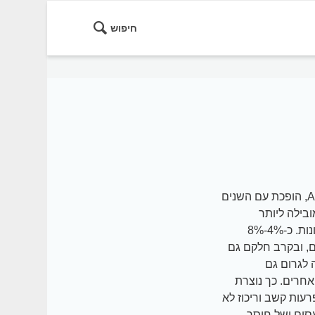
חיפוש
כיצד לדבר עם הילדים ולסייע להם להתמודד עם הבעיה הפרעת קשב וריכוז, או ADHD, הופכת עם השנים
בילה ליותר
אבחונים- גם בגלל הדרישות החברתיות להשגיות, אשר עלו באופן ניכר בשנים האחרונות. כ-4%-8%
ם, ובקרב חלקם גם
 לגרום גם
אחרים. כך נוצרת
ות קשב וריכוז לא
עסים ושל חוסר