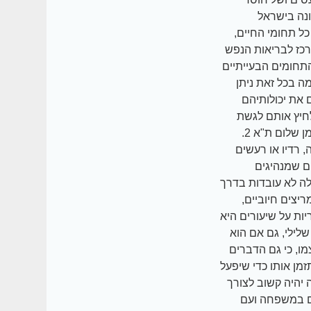
ומי בנושא ADHD שייערך לראשונה בישראל
רכז הרפואי גהה מקבוצת הכללית ויעסוק בהשפעה של ADHD על כל תחומי החיים,
רכז לבריאות הנפש
 של ילדים עם ADHD: לימודים אחד התחומים הבעייתיים
ה בכל זאת ניתן
 את יכולותיהם
הלחיץ אותם לגשת
לעשיית שיעורי הבית מיד. הם יכולים לאכול ולנוח ורק אז לעשות שיעורי בית. נינה זוקלמן שלום ת"א 2.
, רדיו או רעשים
ביים: ישנם הורים שמנהיגים
לה לא עובדות בדרך
יצים חיוביים,
ות על שיעורים היא
שלילי, גם אם הוא
מו, כי גם הדברים
תי, חשוב לתזמן אותו כדי שיפעל
 יהיה קשוב לצורך
ים במשפחה ועם