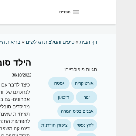
תפריט
דף הבית
»
טיפים והמלצות הגולשים
»
בריאות היל
הילד סוב
תגיות פופולריים:
30/10/2022
אורטיקריה
גסטרו
לנחלתם של יותר
עור
דיכאון
מהילדים סובלים
אבנים בכיס המרה
תזזיתיות שאינ
להפרעות התנהגו
לחץ נפשי
ציפורן חודרנית
דינמיקה משפחת
תמיד יודעים כי