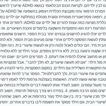
הבנה בין ההורים לבין ילדיהם. לקראת הכנס הבינלא
בהובלת מומחי המ
ן, רופאה פסיכיאטרית מומחית וסגנית מנהלת במחלקת יום ילדים במ
גהה מקבוצת הכללית מציעה כמה עצות להורים
הפרעות ריכוז הוא התמקדות והשקעה בלימודים והכנת השיעורים. אז מ
דים יוכלו להגיע להישגים גבוהים יותר בבית הספר, הישגים שתואמים
ליות? 1. מומלץ לעשות הפסקה לילדים אחרי שהם מגיעים מבית הספר, ולא ל
ה שקטה ורגועה בבית, ללא גירויים נוספים, עבור הילדים: ללא טלוויזיה
אחרים כמו טלפון או מחשב שיוכלו להסיח את דעתם. 3. תמריצים חיו
ת מול הילד: "אם לא תעשה שיעורים, לא תלך לחבר", אבל סנקציות א
ת התקשורת השלילית עם הילדים. במקום הסנקציות, כדאי להנהיג תמר
יים את שיעורי הבית, נלך לחבר/לטיול". המסר צריך להיות שהאחרי
א טובה שהוא עושה להורה. האשמות בעצלנות גורמות לילד לאמץ דימוי 
וצר מעגל קסמים. חשוב לעודד אותו לעשות דברים ולהצליח בכוחות עצ
הכי פשוטים דורשים ממנו הרבה מאמץ. 4. במידה ויש צורך בטיפול תרופ
ד מכין שיעורי בית. בין אם הילד נעזר בתרופות או לא, חשוב שההורה
 לשיעורי הבית, אם הילד ממקד את תשומת ליבו בדברים אחרים. יחס