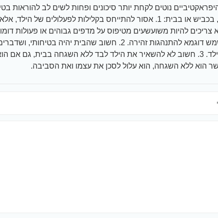
יפראקטיביים נוטים לקחת יותר סיכונים ופחות לשים לב להוראות בט
שהם לא ייפגעו, בכביש או בבית: 1. אסור להתייחס בקלילות לפעלולים של הי
א צריכים להיות משועשעים מטיפוס על מדפים גבוהים או פעולות דומ
זה ברצינות ולשמש דוגמא להתנהגות זהירה. 2. חשוב שהבית יהיה בטיחו
בהשג ידו של הילד. 3. חשוב לא להשאיר את הילד לבד ללא השגחה בבית, גם א
ר הוא ללא השגחה, הוא עלול לסכן את עצמו ואת הסביבה.