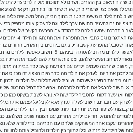
ם 1. חשוב שיהיה תיאום בין ההורים, ושהם לא יתווכחו מול הילד כיצד להתנה
וב לתת לילדים משימות קטנות בתוך הבית, החל משטיפת כלים ועד סי
לעבור הדרכה שתעזור להם להתמודד עם הפרעת הקשב של הילדים. ה
להם גם להבין את האתגרים וגם לה
 אחד שסובל מהפרעת קשב וריכוז. גם ביחסים בין האחים ההורים צרי
הגבול, אך גם לאפשר לילדים מרחב להסתדר ביניהם. 5. חשוב ל
וב לתכנן את היום ולעדכן את הילד מה סדר היום הצפוי. זה מכניס את
ם ומוריד את הסיכוי לשעמום, שיוביל להשתוללות של הילדים. תכנון ה
במהלך חופשות. 8. חשוב להרגיל את הילדים לסבלנות. אפשר להתחיל מתרגול
ות ואז עשר דקות ולהסביר לילד שזה לא נורא לשבת בשקט כמו כן כ
 קבוצות לשיפור מיומנויות חברתיות, שנועדו בין היתר לילדים עם הפר
לומדים להתנהל יחד עם ילדים אחרים, עם רצונות שונים משלהם. כמ
ההורים יעקבו אחר המשחקים שלהם עם חבריהם, כדי לוודא שלא נוצר
ת של הילד על מנת שיוכלו לתווך בין הילדים ולהוביל אותם לחוויות 