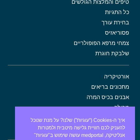
טיפים והמלצות הגולשים
כל התגיות
בחירת עורך
פסוריאזיס
צמחי מרפא הפופולריים
שלבקת חוגרת
אורטיקריה
מתכונים בריאים
אבנים בכיס המרה
מרולה
מורינגה
איך ה-Cookies (“עוגיות”) שלנו? על מנת שנוכל
להעניק לכם חוויית גלישה מיטבית ולמטרות
אלוורה
אנליטיקה, medportal עושה שימוש ב"עוגיות"