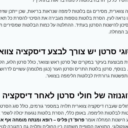
להסיר כל כך הרבה בלוטות לימפה בריאות בתהליך?
צווארית, מסירים גם בלוטות לימפה שנראות בריאות, שכן ייתכן שזיה
ו נראה לעין. הסרת בלוטות נוספות מגבירה את הסיכוי להסרת כל תאי
כון להישנות הסרטן בעתיד. ההחלטה על כמות הבלוטות שמסירים תלו
ב המחלה.
גי סרטן יש צורך לבצע דיסקציה צווא
ת מבוצעת בעיקר במקרים של סרטן ראש וצוואר, כולל סרטן הלוע, הלשו
 בנוסף, סרטן בלוטת התריס וסרטן העור (כגון מלנומה) עשויים לדרוש
תפשטות גרורתית לבלוטות הלימפה בצוואר.
נוזה של חולי סרטן לאחר דיסקציה צ
ולים שעברו דיסקציה צווארית תלויה במספר גורמים, כולל סוג הסרט
 לבלוטות הלימפה. באופן כללי, הסרת בלוטות נגועות יכולה לשפר א
 הישנות המחלה אומר
פרופ' דן פליס – רופא ומנתח מומחה אף אוזן
אונקולוגי, התוצאה הסופית משתנה בין החולים ותלויה גם בתגובה לטיפ