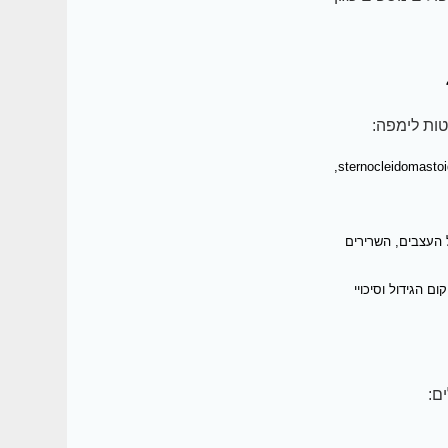
טות לימפה:
דיסקציה צווארית רדיקלית: הסרה של כל בלוטות הלימפה הצוואריות מהצד הנגוע, כולל שריר ה- sternocleidomastoid,
 העצבים, השרירים
 הגידול וסיכויי
ם: