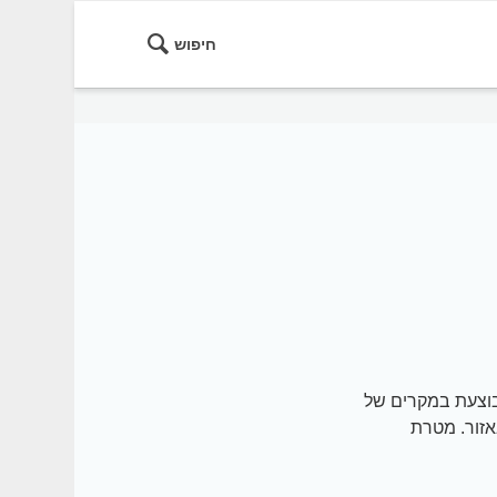
חיפוש
בוצעת במקרים של
זור. מטרת