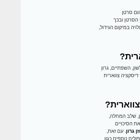
ום סרטן
 הסרטן ובכך
יה במיקום הגידול,
רית?
ן, השפתיים, גרון
 דיסקציה צווארית
ווארית?
ן, שלב המחלה,
ת הסיכויים
 גרון
. עם זאת,
ולים נוספים כגון