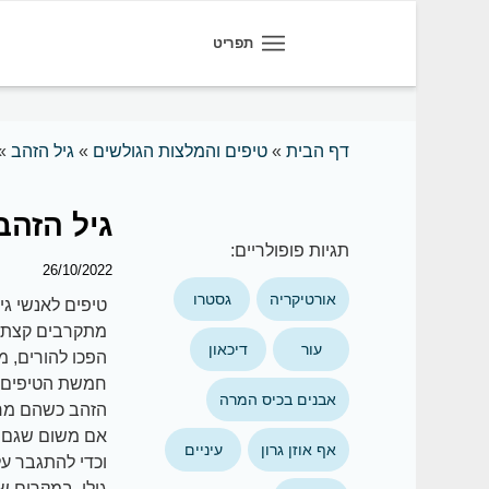
תפריט
דף הבית
»
טיפים והמלצות הגולשים
»
גיל הזהב
»
גיל הזהב: 5 טיפים לאיכות חיי
תגיות פופולריים:
26/10/2022
אורטיקריה
גסטרו
טיפים לאנשי ג
מתקרבים קצת י
עור
דיכאון
הפכו להורים, מ
חמשת הטיפים ש
אבנים בכיס המרה
הזהב כשהם מרג
אם משום שגם ה
אף אוזן גרון
עיניים
וכדי להתגבר על
גילו. במקרים 