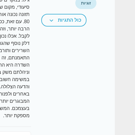
זוגיות
סיעודי, מקום ש
כול התגיות
80. עם זאת, 
הרבה יותר, וזה
לקבל. אכלו נכון
דלק נוסף שהגוף
השרירים ותורמת
התאמנתם, זה מ
השדרה היא התח
וניהלתם משק ב
במשימה חשובה 
והדעה הצלולה. 
באחרים ולפנות 
המבוגרים יותר.
בעצמכם. המשפח
מספקת יותר.