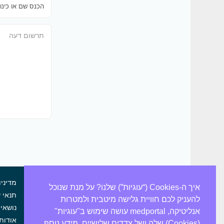
מדיניו
איך ה-Cookies (“עוגיות”) שלנו? על מנת שנוכל
תנאי 
להעניק לכם חוויית גלישה מיטבית ולמטרות
נושאי 
אין לראות במידע המוצג באתר
אנליטיקה, medportal עושה שימוש ב"עוגיות"
אודות
משום מידע רפואי ו/או המלצה
(Cookies) שלה ושל צדדים שלישיים. מידע נוסף