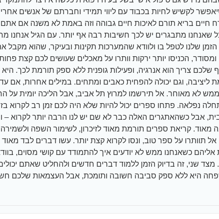
יאפשר לקשיש לחיות בכבוד עם ליווי תמידי וחברתם של אנשים אחרים
ככל שאנחנו מתבגרים יש לכך חשיבות רבה אף יותר. עם הגיל אנחנו מר
 הזמן שלנו לטפל בו ולוודא שהמערכות תקינות ובעיקר, שהוא מקבל 
 ומסודר, הכניסו יותר ירקות וותרו על מאכלים שעושים לכם קצת פחות 
 שלכם צריך הוא אנרגיה, ופעילות גופנית ללא ספק תורמת לכך. היא
 ליציבה, וגם יכולה להפחית כאבים ומתחים. במילים אחרות, אם עד 
מש לא מאוחר. אל תירשמו למרוץ תל אביב, אבל הליכה יומית על החו
לה נפלאה. פתחו ספרים יכול להיות שלא היה לכם זמן רב לקרוא ב
ית, אבל כשהאתגרים האלה כבר לא שם יש לנו הרבה יותר לקרוא – ו
מאוד. קריאת ספרים תורמת מאוד לזיכרון, לשימור השפה ולשמיר
אל תוותרו על ספר טוב, ונסו לקרוא קצת יותר. עשו דברים לבד מאוד נו
אליהם כשאנחנו ממש לא יודעים איך להתמודד עם קושי מסוים, בוודא
 מצד שני, זה בדיוק הזמן ללמוד דברים חדשים ולהחליט שאתם יכולים
ה היא ללא ספק סביבה חשובה ותומכת, אבל העצמאות שלכם חשוב