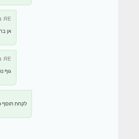
RE: בדקתם מה ...
אן בר
RE: בדקתם מה ...
גוף נ
לקחת תוסף כו