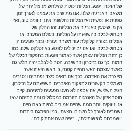
של הזיכרון יפגע. הכליות יכולות להילחש מניצול יתר של
משאבי האנרגיה שלנו. אנו מתישים את עצמנו לאורך זמן,
גופנית או נפשית ואז הכליות נחלשות. איננו ניזונים טוב, ואז
אין מי שיטעין באנרגיה את הכליות. זהו החלק של
הטחול-לבלב בהשפעתו על הכליות. בעולם המערבי אנו
אוכלים בצורה קלוקלת עוד משחר נעורינו ובכך פוגעים הן
בטחול-לבלב, ואז אנו גם יכולים לפגוע באינטלקט שלנו. כמו
כן הזנת הכליות עצמן אשר כאמור פוגעות בתפקוד הכללי של
המוח וכך גם בזיכרון ובחשיבה. הטחול-לבלב יהיה חלש גם
כאשר עוצמת האש תהייה קטנה, כי האש היא זו אשר
מייצרת את האדמה. בכך אנו רואים כיצד נפתחים ונסגרים
מעמלים הקשורים לתפקוד האיברים והשפעתם על הזיכרון.
הגיל השלישי, אנו אספנו לא מעט מפגעים למיניהם. קיים
חוסר איזון של האנרגיה הזורמת במסלולים ומה התימה שאז
אנו ניזוקים יותר ממה שהיינו אמורים להיות באם היינו
נשמרים לאורך כל השנים. הצעתי, כמו הפתגם ביהדות:
"ושמרתם לנפשותיכם", ו-"יפה שעה אחת קודם".