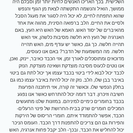
השלישית. בכך האריכו האנשים לחיות יותר זמן וסבלם היה
ממושך, הואיל והנשמה התקשתה לצאת מן הגוף והנפש
שהוא התפתח לחיים, לא יכול היה לסגור את מעגל הסבל
ולסיים את החיים. הלב ברפואה הסינית, מהווה את אחד
מהאיברים של יסוד האש. האמא של האש היא העץ, באם
האנרגיה של העץ היא חלשה מסיבות כלשהן, אזי האש
תהייה חלשה. כך גם, כאשר יש עודף מים, האש תהייה
חלשה. מה המשמעות של הדבר? באם אנו כעוסים,
מדוכאים ומתוסכלים לאורך זמן, אזי הכבד כאיבר, יינזק. ואכן,
אנו נוטים לכעוס מסיבה מוצדקת ושאינה מוצדקת. הנזק
לכבד יכול לבוא לידי ביטוי בכבד עצמו אך יכול לתת גם ביטוי
באיבר בבן שלו, הלב. נזק זה יכול להיות באיבר עצמו כמו גם
בחלק הנפשי שלו. וכאשר זה קורה, אזי תיתכנה הפרעות
חשיבה וזיכרון. דבר דומה יכול להתרחש כאשר אנו נפגע
בכבד בחומרים כימיים למיניהם. במזונות שלנו מתועשים
המכילים חומרים שרק בבית-החרושת של פינוי הרעלים-
הכבד, אפשר להתמודד איתם. חומרי הריסוס של הירקות
והפירות גם הם צריכים להתפנות דרך הכבד. העומס הניכר
יכול להחליש את הכבד, ובכך- הלב יקבל פחות אנרגיה, האש