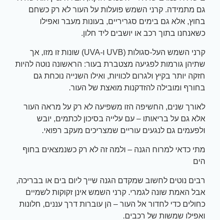
גם מתמידה. קרני השמש פועלות על העור לא רק כשחם
בחוץ, אלא גם בימים סגריריים, בעונות מעבר ואפילו
כשאנחנו בתוך רכב או יושבים ליד חלון.
קרני השמש העל-סגולות (UVB ו-UVA) שונות זו מזו, אך
שתיהן גורמות לפגיעה מצטברת בעור: הראשונה נוטה להיות
חזקה יותר בקיץ ולגרום לכוויות, ואילו השנייה נוכחת גם
בחורף ומובילה להזדקנות מואצת של העור.
לאורך שנים, החשיפה הזו משפיעה לא רק על מראה העור
אלא גם על בריאותו – עם עלייה בסיכון לכתמים, יובש
ולפעמים גם לנגעים עוריים שמצריכים מעקב רפואי.
מתי כדאי למרוח הגנה – ולמה זה לא רק כשנמצאים בחוף
הים
רבים נוטים לחשוב שמקדם הגנה שייך ליום בים או בבריכה,
אבל האמת שונה לגמרי. קרני השמש אינן זקוקות לשמיים
כחולים כדי לחדור אל העור – הן עוברות דרך עננים, חלונות
ואפילו שמשות של רכבים.