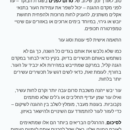
טוב לאורך זמן. שילוב של
סרום לפנים
בשגרת הבוקר – עוד
לפני מקדם ההגנה – יכול לשפר את עמידות העור בתנאי
אקלים משתנים, להעניק לחות מרוכזת ולהפחית תחושת
יובש או גירוי, במיוחד בימים ארוכים או באזורים עם שינויי
טמפרטורה תכופים.
התאמה אישית לפי עונות וסוג עור
כמו שלא נלבש את אותם בגדים כל השנה, כך גם לא
נשתמש באותם תכשירים בדיוק. בקיץ כדאי לבחור במקדם
הגנה קליל, במרקם שמתייבש במהירות ולא יכביד על העור.
בחורף, לעומת זאת, כדאי לשים דגש על תכשירים עשירים
יותר בלחות.
עור יבש ייהנה משכבת סרום עבה יותר וקרם לחות עשיר,
ואילו עור שמן יעדיף תחליבים או ג’לים שלא סותמים
נקבוביות. בעונות מעבר, מומלץ לשלב בין ההגנה לשיקום –
כדי לעזור לעור להתמודד עם השינויים ולהישאר באיזון.
לסיכום
, ההרגלים הבריאים ביותר הם אלו שמתאימים
לאורח החיים שלנו, כאלו שקל להכניס אותם ליומיום העמוס.