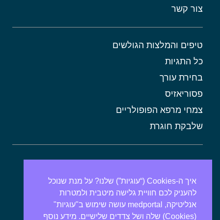
צור קשר
טיפים והמלצות הגולשים
כל התגיות
בחירת עורך
פסוריאזיס
צמחי מרפא הפופולריים
שלבקת חוגרת
אורטיקריה
מתכונים בריאים
איך ה-Cookies (“עוגיות”) שלנו? על מנת שנוכל
להעניק לכם חוויית גלישה מיטבית ולמטרות
אבנים בכיס המרה
אנליטיקה, medportal עושה שימוש ב"עוגיות"
מרולה
(Cookies) שלה ושל צדדים שלישיים. מידע נוסף