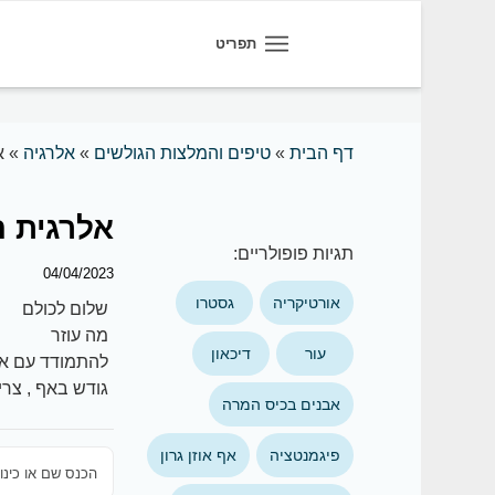
תפריט
דף הבית
»
טיפים והמלצות הגולשים
»
אלרגיה
»
א
אלרגית 
תגיות פופולריים:
04/04/2023
אורטיקריה
גסטרו
שלום לכולם
מה עוזר
עור
דיכאון
להתמודד עם אל
גודש באף , צריב
אבנים בכיס המרה
פיגמנטציה
אף אוזן גרון