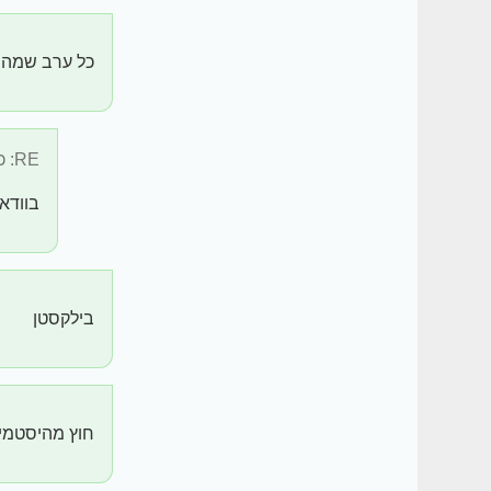
כל ערב שמה ט
RE: כל ערב ...
בוודא
בילקסטן
חוץ מהיסטמינ