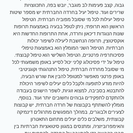
גבוה, קצב פעימות לב מוגבר, יובש בפה, התכווצויות
שרירים ועוד. טיפול יעיל בחרדה החברתית יש מספר שיטות
טיפול יעילות לכל מי שסובל מפוביה חברתית. הטיפול
הראשון הוא תרופתי, ניתן לטפל בבעיה באמצעות תרופות
שונות הנוגדות דיכאון וחרדה, אחת התרופות החדשות היא
אוקסיטוצין, תרופה הנחשבת ליעילה לשיפור יכולות
חברתיות. הטיפול השני המומלץ הוא באמצעות טיפולי
פסיכותרפיה פרטניים, הטיפול השלישי הוא טיפול קבוצתי.
טיפול על ידי פסיכולוג קליני יכול לסייע באופן משמעותי לכל
מי שסובל מחרדה חברתית, טיפול התנהגותי וקוגניטיבי
באופן פרטני מאפשר למטופל להבין את שורש הבעיה,
להיות מודע לתופעה ולקבל כלים יעילים לשיפור היכולת
להתבטא בסביבה, למצוא זוגיות, לשפר הישגים בעבודה
ולהתקדם לתפקידים גבוהים וחשובים יותר ועוד. בנוסף,
מומלץ להשתתף בקבוצות של חרדה חברתית, יש קבוצות
לצעירים ולבוגרים, במהלך המפגשים מתרגלים דינמיקה
קבוצתית, משלבים כלים יעילים מתחום התאטרון
והאימפרוביזציה, ומתנסים במגוון סיטואציות חברתיות בין