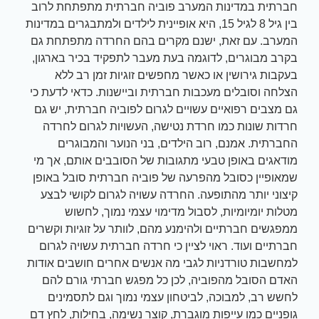
חברתית במדינות המערב פוביה חברתית מתפתחת לרוב
בין גיל 8 לגיל 15, היא אופיינית לילדים ולמתבגרים במדינות
המערב. עם זאת, ישנם מקרים בהם החרדה מתפתחת גם
בקרב מבוגרים, לדוגמה בעת מעבר לתפקיד בכיר בארגון,
בעקבות גירושין או כאשר מחפשים זוגיות זמן רב ללא
הצלחה וסובלים מעכבות חברתית וביישנות. כדאי לדעת כי
גם מצבים רפואיים עשויים לגרום לפוביה חברתית, יש גם
חרדות שונות כמו חרדת נטישה, העשויות לגרום לחרדה
החברתית. אמנם, רוב הילדים, בני הנוער והמבוגרים
מודאגים באופן טבעי מתגובות של הסובבים אותם, אך מי
שמאופיין כסובל מהפרעה של פוביה חברתית סובל באופן
קיצוני יותר מהתופעה. החרדה עשויה לגרום לקושי לבצע
מטלות יומיומיות, לסבול מדימוי עצמי נמוך, לחשוש
ממפגשים חברתיים ולהימנע מהם, לוותר על זוגיות וקשרים
חברתיים ועוד. ראוי לציין כי חרדה חברתית עשויה לגרום
למחשבות טורדניות לגבי מה אנשים אחרים חושבים אודות
האדם הסובל מהפוביה, לכן כל מפגש חברתי גורם להם
לחשש רב, למבוכה, לביטחון עצמי נמוך וגם לתסמינים
גופניים כמו עייפות מוגברת, קוצר נשימה, בחילות, לחץ דם