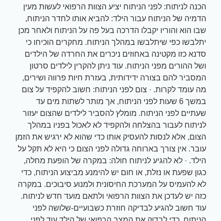
הכנה לניתוח: לפני הניתוח יציע הצוות הרפואי לעשות מעין
הדמיה של הניתוח עבור הילד: להביא אותו לחדר הניתוח,
שבו הוא והוריו יקבלו הדרכה בעל פה על הניתוח ולאחר מכן
יתלבשו כפי שיתלבשו במהלך הניתוח. מחקרים הוכיחו כי
סדנא כזו מקטינה באחוזים ניכרים את החרדה של הילדים
ושל ההורים מפני הניתוח. עוד ניתן להקרין לילדים סרטון
המסביר להם בצורה ידידותית, בעזרת חיות פרווה ושירים,
מה עומד לקרות. · צום לפני הניתוח: חשוב להקפיד על צום
במשך 6 שעות לפני הניתוח, אך מותר לשתות מים עד
שעתיים לפני הניתוח. מומלץ להסביר לילדים שהצום יעזור
לניתוח לעבור בהצלחה ולהקפיד לא לאכול בפניו במהלך
הצום, אלא לנסות להעסיק אותו כדי שהוא לא ירגיש את הזמן
עובר. אין צורך בארוחה גדולה לפני הצום כי היא לא תקל על
הילד. · לא להגיע לניתוח חולה: במקרה של הופעת מחלה,
כגון שפעת או נזלת, או חום יש להימנע מביצוע הניתוח, כדי
לא להעמיס על המערכת החיסונית ולמנוע סיבוכים. במקרה
כזה יש לעדכן את הצוות הרפואי ולתאם מועד חדש לניתוח.
עוד חשוב להגיע לבדיקה חוזרת כשבועיים-שלושה לפני
הניתוח, כדי לבדוק את המצב הרפואי של הילד עוד לפני