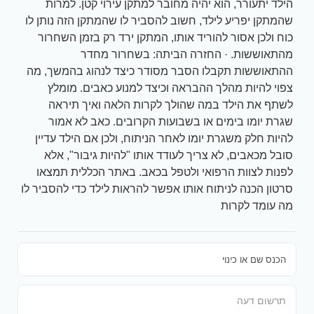
הילד יתעורר, הוא יהיה מחובר למתקן עירוי קטן. למרות
שהמתקן יפריע לילד, חשוב להסביר לו שהמתקן הזה נותן לו
כוח ולכן אסור להוריד אותו, המתקן ירד רק בזמן השחרור
מהתאוששות. · החזרה הביתה: בשחרור מחדר
ההתאוששות תקבלו הסבר מסודר כיצד לנהוג בהמשך, מה
צפוי להיות מהלך ההבראה וכיצד למנוע כאבים. מומלץ
לשתף את הילד במה שהולך לקרות הלאה ואיך תיראה
שגרת יומו בימים או בשבועות הקרובים. כאב לא אמור
להיות חלק משגרת יומו לאחר הניתוח, ולכן אם הילד עדיין
סובל מכאבים, לא צריך לעודד אותו "להיות גיבור", אלא
לפנות לצוות הרפואי ולטפל בכאב. באתר הכללית תמצאו
סרטון הכנה לניתוח אותו אפשר להראות לילד כדי להסביר לו
מה עומד לקרות