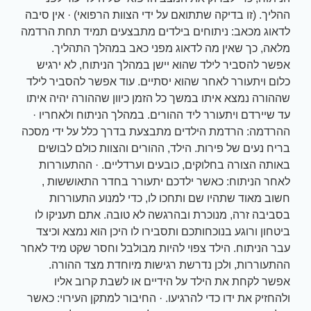
ההליך. (זו בדיקה שתתואם על ידי הצוות הרפואי) · אין סיבה
לדאוג מכאב: ניתוחים בילדים מתבצעים תמיד תחת הרדמה
מלאה, כך שאין מה לדאוג מפני כאב במהלך התהליך.
אפשר להסביר לילד שהוא יישן במהלך הניתוח, לא ירגיש
כלום ויתעורר לאחר שהוא יסתיים. עוד אפשר להסביר לילד
שההורה נמצא איתו במשך כל הזמן כיוון שההורה יהיה איתו
עד שיירדם ויתעורר ליד ההורים. במהלך הניתוח ולאחריו ·
ההרדמה: הרדמת הילדים מתבצעת בדרך כלל על ידי מסכה
בריח נעים של פירות. הילד, ההורים והצוות כולם לבושים
באותה הצורה בחלוקים, כובעים וערדליים. · ההתעוררות
לאחר הניתוח: כאשר ילדכם יתעורר בחדר התאוששות ,
חשוב מאוד שתהיו שם ותחכו לו, כדי למנוע התעוררות
בסביבה זרה, מנוכרת ובהרגשה לא טובה. אתם תעניקו לו
ביטחון ורוגע בנוכחותכם ותסבירו לו היכן הוא נמצא וכיצד
עבר הניתוח. הילד צפוי להיות מבולבל וחסר שקט מיד לאחר
ההתעוררות, ולכן נדרשת רגישות מיוחדת מצד ההורה.
אפשר לקחת את הילד על הידיים או לשבת קרוב אליו
ולהחזיק את ידו כדי להרגיעו. · החיבור למתקן העירוי: כאשר