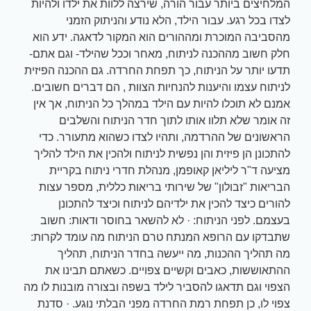
המלחיצים ביותר עבור הורה, שירצה ללוות את ילדו ולהיות
לצדו בכל רגע. עבור הילד, הלא נודע והניתוק הזמני
מהסביבה המוכרת ומההורים הוא המקור לדאגה. ידע הוא
חלק חשוב מההכנה לניתוח, מאחר וככל שהילד- וגם אתם-
תדעו יותר על הניתוח, כך תפחת החרדה. גם ההכנה הפיזית
לניתוח עצמו והיענות להנחיות הצוות , הם דברים חשובים.
אמנם לא תוכלו להיות עם הילד במהלך כל הניתוח, אך אין
זה אומר שלא תלוו אותו לתוך חדר הניתוח והשלבים
הראשונים של ההרדמה, ותהיו לצדו כשהוא מתעורר. כדי
להתכונן הן פיזית והן נפשית לניתוח ולהכין את הילד להליך
מציעה ד"ר ליליאן קאופמן, מנהלת חדרי ניתוח בקריית
הבריאות "זבולון" של שירותי בריאות כללית, מספר עצות
להורים כיצד להכין את ילדיהם לניתוח וכיצד להתכונן
בעצמם. לפני הניתוח: · לא להשאר בחוסר ודאות: חשוב
שתבדקו עם הרופא המנתח טרם הניתוח מה עומד לקרות:
מה תהליך ההכנות, מה ייעשה בחדר הניתוח, תהליך
ההתאוששות, כאבים וקשיים צפויים. כשאתם תבינו את
הצפוי וגם תדאגו להסביר לילד בשפה ובצורה מובנות לו מה
צפוי לו, כן תפחת רמת החרדה מפני הבלתי נוגע. · סדנת