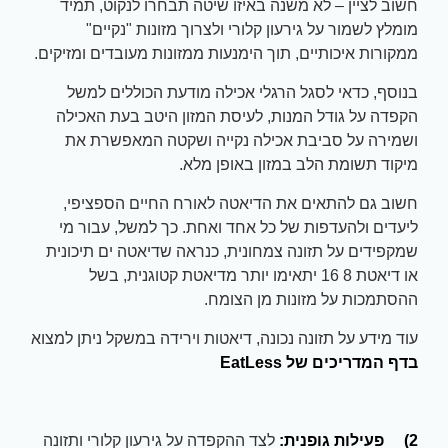
חשוב לציין – לא משנה באיזו שיטה תבחרו לנקוט, תמיד
מומלץ לשמור על גירעון קלורי ולצרוך מזונות "נקיים"
ממקורות איכותיים, תוך הימנעות ממזונות מעובדים ומזיקים.
בנוסף, כדאי לסגל הרגלי אכילה מודעת הכוללים למשל
הקפדה על גודל המנות, לעיסת המזון היטב בעת האכילה
ושמירה על סביבת אכילה נקייה ושקטה המאפשרת את
מיקוד תשומת הלב במזון באופן מלא.
חשוב גם להתאים את הדיאטה לאורח החיים הספציפי,
ליעדים ולהעדפות של כל אחד ואחת. כך למשל, עבור מי
שמקפידים על תזונה צמחונית, כנראה שדיאטה ים תיכונית
או דיאטת 8 16 יתאימו יותר מדיאטת קטוגנית, בשל
ההסתמכות על מזונות מן הצומח.
עוד מידע על תזונה נכונה, דיאטות וירידה במשקל ניתן למצוא
בדף המדריכים של
EatLess
2)
פעילות גופנית:
לצד ההקפדה על גירעון קלורי ותזונה