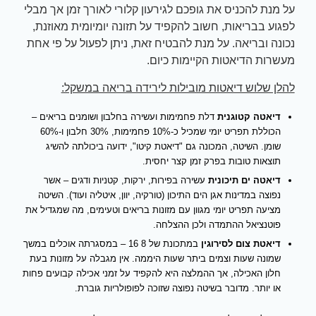
על מנת להכניס את גופכם לגירעון קלורי לאורך זמן אך מבלי
לפגוע בבריאות, חשוב להקפיד על תזונה יומיומית מאוזנת,
נכונה ובריאה. על מנת להבטיח זאת, ניתן לפעול על פי אחת
מעשרות הדיאטות הקיימות כיום.
להלן שלוש דיאטות מובילות לירידה בריאה במשקל:
דיאטה קטוגנית
דלת פחמימות ועשירה בחלבון ושומנים בריאים –
הכוללת תפריט יומי שמכיל כ-10% פחמימות, 30% חלבון ו-60%
שומן. השיטה, המכונה גם "דיאטת קיטו", ידועה ביכולתה להשיג
תוצאות טובות בפרק זמן קצר יחסית.
דיאטה ים תיכונית
עשירה בפירות, ירקות, קטניות ודגים – אשר
נפוצה במדינות אגן הים התיכון (טורקיה, יוון, איטליה ועוד). השיטה
מציעה תפריט יומי מגוון עם מזונות בריאים וטעימים, מה שמגדיל את
פוטנציאל ההתמדה ולכן ההצלחה.
דיאטת צום לסירוגין
במתכונת של 8 16 – במסגרתה אוכלים במשך
שמונה שעות וצמים ביתר שעות היממה. אין מגבלה על מזונות בעת
חלון האכילה, אך ההמלצה היא להקפיד על זמני אכילה קבועים פחות
או יותר. מדובר בשיטה נפוצה שזוכה לפופולריות גוברת.