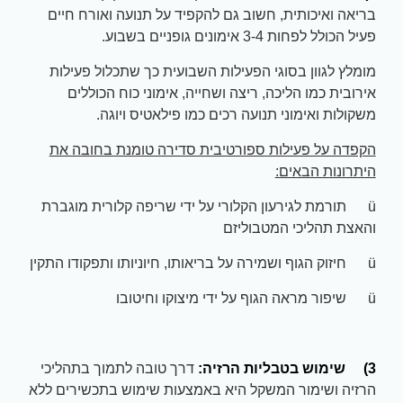
בריאה ואיכותית, חשוב גם להקפיד על תנועה ואורח חיים
פעיל הכולל לפחות 3-4 אימונים גופניים בשבוע.
מומלץ לגוון בסוגי הפעילות השבועית כך שתכלול פעילות
אירובית כמו הליכה, ריצה ושחייה, אימוני כוח הכוללים
משקולות ואימוני תנועה רכים כמו פילאטיס ויוגה.
הקפדה על פעילות ספורטיבית סדירה טומנת בחובה את
היתרונות הבאים:
ü תורמת לגירעון הקלורי על ידי שריפה קלורית מוגברת
והאצת תהליכי המטבוליזם
ü חיזוק הגוף ושמירה על בריאותו, חיוניותו ותפקודו התקין
ü שיפור מראה הגוף על ידי מיצוקו וחיטובו
3)
שימוש בטבליות הרזיה:
דרך טובה לתמוך בתהליכי
הרזיה ושימור המשקל היא באמצעות שימוש בתכשירים ללא