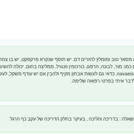
סאז’ טוב ומומלץ להזרים דם. יש תוסף שנקרא פרקפקט, יש בו צמח
מו: מור, לבונה, הרפגו, כורכומין וזנגויל. ממליצה בחום. יכולה להשי
navaeisenbach.com. כדאי גם לעשות אבחון מקיף ולהבין אם יש עודף משקל, 
 לדבר איתי בפרטי.רפואה שלימה.
לה : בדריכה והליכה , בעיקר בחלק הדריכה של עקב כף הרגל