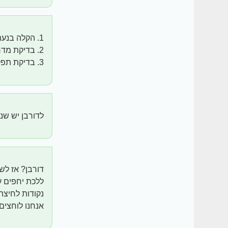
1. הקלה בנעתית נעלי ניו באלאנס….המלצת כל האורטופדים ( השפויים מבינהם. ) יקר אבל רצוי.
2. בדיקת מדרס
3. בדיקת תפקודי סוכר וערכי לחץ דם תקינים )
לדורבן יש שנ
ללכת יחפים ע
נקודות לחיצה
אנחנו לוחצים