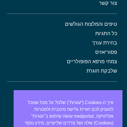
צור קשר
טיפים והמלצות הגולשים
כל התגיות
בחירת עורך
פסוריאזיס
צמחי מרפא הפופולריים
שלבקת חוגרת
אורטיקריה
מתכונים בריאים
איך ה-Cookies (“עוגיות”) שלנו? על מנת שנוכל
להעניק לכם חוויית גלישה מיטבית ולמטרות
אבנים בכיס המרה
אנליטיקה, medportal עושה שימוש ב"עוגיות"
מרולה
(Cookies) שלה ושל צדדים שלישיים. מידע נוסף