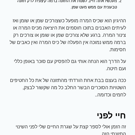
מעכשיו אתה חייב לשנות את התזונה ברמה קיצונית לרק תזונה
טבעונית עם ממש מעט שמן.
ההיגיון הוא שכיס המרה מופעל כשצורכים שמן או שומן ואז
לעיתים האבנים בתוכו חוסמים את היציאה מכיס המרה או
צינור המרה. ברגע שלא צורכים שמן או שומן או צורכים רק
ברמה ממש נמוכה אין הפעלה של כיס המרה ואין כאבים של
חסימות.
על הדרך הוא הנחה אותי גם להפסיק עם סוכר באופן כללי
ועם חיטה.
ככה בעצם בבת אחת הורדתי מהתזונה של את כל החטיפים
השטויות הסוכרים הבשר החלב כל מה שקשור לבצק,
לחמים וכדומה..
חיי לפני
זה הזמן אולי לספר קצת על שגרת החיים שלי לפני השינוי
התזונתי הזה.