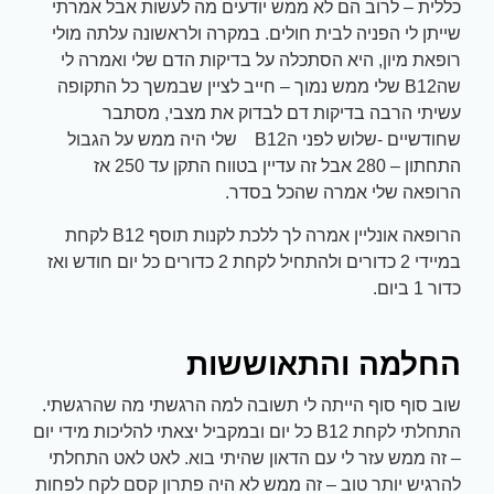
כללית – לרוב הם לא ממש יודעים מה לעשות אבל אמרתי
שייתן לי הפניה לבית חולים. במקרה ולראשונה עלתה מולי
רופאת מיון, היא הסתכלה על בדיקות הדם שלי ואמרה לי
שהB12 שלי ממש נמוך – חייב לציין שבמשך כל התקופה
עשיתי הרבה בדיקות דם לבדוק את מצבי, מסתבר
שחודשיים -שלוש לפני הB12 שלי היה ממש על הגבול
התחתון – 280 אבל זה עדיין בטווח התקן עד 250 אז
הרופאה שלי אמרה שהכל בסדר.
הרופאה אונליין אמרה לך ללכת לקנות תוסף B12 לקחת
במיידי 2 כדורים ולהתחיל לקחת 2 כדורים כל יום חודש ואז
כדור 1 ביום.
החלמה והתאוששות
שוב סוף סוף הייתה לי תשובה למה הרגשתי מה שהרגשתי.
התחלתי לקחת B12 כל יום ובמקביל יצאתי להליכות מידי יום
– זה ממש עזר לי עם הדאון שהיתי בוא. לאט לאט התחלתי
להרגיש יותר טוב – זה ממש לא היה פתרון קסם לקח לפחות