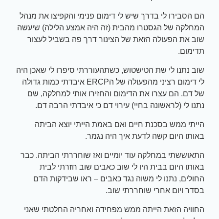
הם הסבירו לי בדרך שיש לי דימום פנימי והקפיצו את מנהל
המחלקה של הגסטרו מהבית (זה היה אמצע הלילה) שיעשה
שוב את הפעולה הזאת של הצינור דרך פה בשביל לעצור
תדימום.
שוב נתנו לי שת הטישטוש, כשתהעוררתי סיפרו לי שאכן היה
לי דימום רציני מהפעולה של הERCP איבדתי כמות גדולה
של דם. הם עצרו את הדימום והחזירו אותי למחלקה, שם
נתנו לי (לראשונה בחיי) עירוי דם כי איבדתי הרבה דם.
הייתי ממש בסכנת חיים ואם באמת הייתי יוצא הביתה
באותו היום קשה לדעת איך היה נגמר.
התאוששתי במחלקה עוד יומיים ואז שוחררתי הביתה. כבר
באותו היום בבית היו לי שוב כאבים שוב חזרתי לבית
החולים, נתנו לי משוה נגד כאבים – ראו שבידקות הדם
בסדר ויום אחרי שוחררתי שוב.
החוויה הזאת הייתה ממש מפחידה ואחריה החלטתי שאני