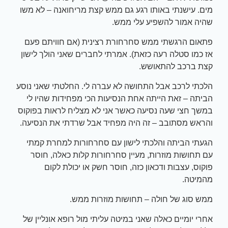
מים. עישנתי באותו רגע גם ממש קצת מריחואנה – לא משו
שהיה אמור להשפיע עלי ממש.
פתאום הרגשתי ממש סחרחורת רצינית (אם חוויתם פעם
אז כמו סטלה רעה כזאת). אמרתי לחברים שאני הולך לישון
קצת ברכב להתאושש.
הלכתי לרכב אבל התחושה לא עברה לי. החלטתי שאני נוסע
הביתה – זאת הייתה אחת הנסיעות הכי מפחידות שהיו לי
במשך חצי שעה נסיעה כאשר אני לא מצליח לראות בפוקוס
והראש מסתובב – זה היה מפחיד אבל שרדתי את הנסיעה.
הגעתי הביתה והלכתי לישון עם סחרחורות למחרת קמתי
עם תחושות מוזרות, מעיין סחרחורות קלות כאלה, חוסר
פוקוס, עצבות ודכאון כזה, חוסר חשק או יכולת לקום
מהמיטה.
ממש סוג של חולה – תחושות מוזרות ממש.
אחרי יומיים כאלה שאני במיטה עליתי מול רופא אונליין של