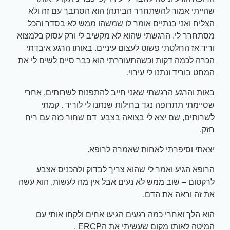
שהייתי אמור להשתחרר הביתה) הוא הסתבך עם זה ולא
הצליח ואני בנתיים אומר לו שמשהו ממש לא בסדר והכל
מסתחרר לי. הרגשתי שהוא לא מקשיב לי ורק עסוק בלמצוא
וריד אז החלטתי פשוט לעצום עיניים. באותו הרגע איבדתי
הכרה לכמה דקות וכשהתעוררתי הוא כבר סיים לשים לי את
המחט בוריד ונתנו לי עירוי.
באות והרגע הרגשתי שאני חייב להתפנות לשרותים, אחרי
שסיימתי תתרופה נגד בחילות שנתנו לי לוריד . קמתי
לשרותים, שם יצא לי בצואה בצבע דם שחור כזה עם ריח
חזק.
יצאתי וסיפרתי לאחות שאמרה לרופא.
הרופא הגיע ואמר לי שהוא צריך לבדוק ולהכניס אצבע
לרקטום – שוב ממש לא נעים אבל אין מה לעשות, הוא עשה
את זה וראה את הדם.
הוא הלך ואחרי כמה רגעים הגיעו אחים ולקחו אותי עם
המיטה לאותו מקום שעשיתי את הERCP .