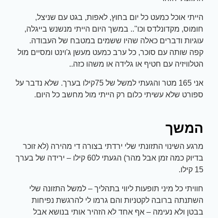
הייתי אוכל כמעט כל יום בחוץ, לאפות, בגט עם שניצל,
חומוס, מקדונלדס וכו''.. במשך היום הייתי מנשנש בייגלה,
עוגיות ודברים כאלה שהיו ששמים במטבח של העבודה.
קפה שותה עם סוכר, כל ערב כמעט מעשן ג'וינט ומסיים מול
הטלוויזיה עם חטיף או גלידה או משהו כזה..
אני 165 מטר והגעתי למשל של 75קילו בערך. שלא נדבר על
ספורט שלא עשיתי כלום רק הייתי מול מחשב כל היום.
המשך
מרגע השינוי התזונתי שלי ירדתי בצורה די מהירה (לא זוכר
בדיוק כמה זמן אבל מהר) הגעתי ל60 קילו – ירידה של בערך
15 קילו.
חוויתי כל מיני תופעות ליווי בתהליך – למשל התזונה שלי
השתנתה ברובה לקטניות והם גרמו לי להרגשת נפיחות
בבטן ולא נעימה – אף אחד לא הזהיר אותי בנושא אבל