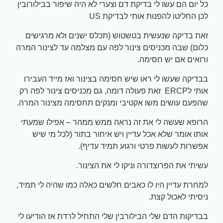
כל יום הם עשו לי בדיקת דם וצערי לא היה שיפור בבילורובין
לכן החליטו להפנות אותי לבדיקת US
זאת בדיקה שנעשית בטשטוש (תכלס ישנים ולא מרגישים
כלום) שבה מכניסים צינור לפה עם מצלמה עד לצינור המרה
ורואים אם יש חסימה.
בבדיקה שעשו לי ראו שיש חסימה בצינור ואז מייד העבירו
אותי לERCP זאת פעולה דומה, גם מכניסים צינור לפה רק
שהפעם עושים משו אקטיבי ומנקים תחסימה מצינור המרה.
הרופא שעשה לי את זה נראה ממש ממהר – אפילו שמעתי
אותו אומר שלא אכל עדיין ויש איחור בתור (לכל מי שיש
אפשרות לעשות פרטי ורגוע תמיד עדיף).
עשיתי את הפרוצדורה וניקו לי את הצינור.
למחרת עדיין היו לו כאבים חלשים כאלה כמו שהיה לי תמיד,
ניסיתי לאכול קצת.
בבדיקות הדם שלי הבילורבין שלי התחיל לרדת אז הודיעו לי