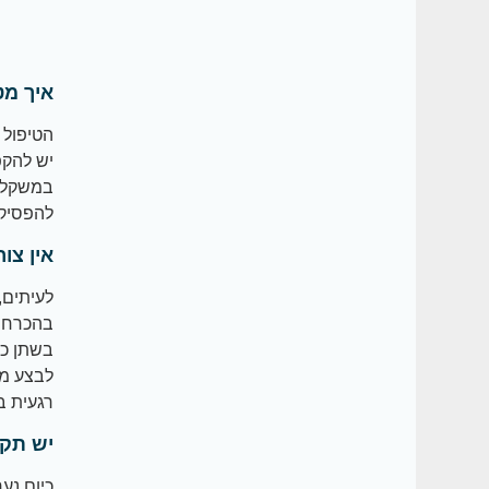
איך מט
הטיפול 
יש להקפ
במשקל, 
להפסיק 
אין צו
לעיתים,
בהכרח כ
בשתן כמ
לבצע מע
רגעית ב
יש תקו
כיום נע