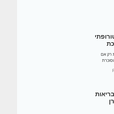
ורופתי
כת
 רק אם
הסוכרת
ין…
ריאות
ן