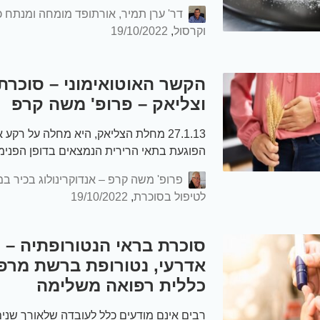
דר' ערן תמיר, אורתופד מומחה ומנתח כ
וקרסול
,
19/10/2022
הקשר האוטואימוני – סוכרת
וצליאק – פרופ' משה קרפ
27.1.13 מחלת הצליאק, היא מחלה על רקע א
הפוגעת בתאי הרירית הנמצאים בדופן הפנימ
הדק, ואשר דרכה נספג המזון לדם. הדבר דו
לסוכרת…
לטיפול בסוכרת
,
19/10/2022
סוכרת בראי הנטורופתיה – 
אדרעי, נטורופת ברשת מרפ
כללית רפואה משלימה
רבים אינם מודעים כלל לעובדה שלאורך שני