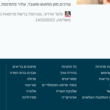
צורכים מזון מתועש ומעובד, עתיר פחמימות,
את גופם סוכר ברמה מזיקה מבלי שיחושו בכך
גלעד אדרעי, נטורופת ברשת מרפאות כ
לטיפול…
משלימה
,
14/10/2022
ת פרטיות
כל התגיות
מתכונים בריאים
שימוש
בחירת עורך
אבנים בכיס המרה
בריאות
פסוריאזיס
מרולה
צמחי מרפא הפופולריים
מורינגה
שר
שלבקת חוגרת
אלוורה
 והמלצות הגולשים
אורטיקריה
ספירולינה