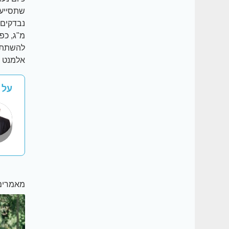
שתסייע 
מ"ג, כפ
להשתתף 
אלמנט ח
על י
מאמרים 