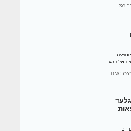
ף רגל
וטואימוני,
ית של המעי
מה
פרופ' משה קרפ – אנדוקרינולוג בכיר במרכז DMC
גלעד
אות
ם הם