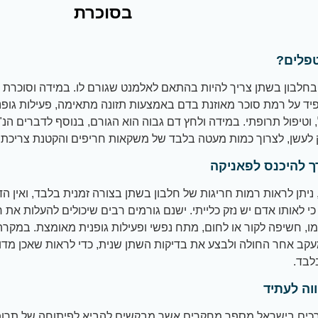
בסוכרת
פלים?
בחלבון בשתן צריך להיות בהתאם לאלמנט שגורם לו. במידה וסוכרת ה
יד על רמת סוכר מאוזנת בדם באמצעות תזונה מתאימה, פעילות גופ
וטיפול תרופתי. במידה ולחץ דם גבוה הוא הגורם, בנוסף לדברים הנ"ל
לעשן, לצרוך כמות מעטה בלבד של משקאות חריפים והקטנת צריכת 
רך להיכנס לפאניקה
 ניתן לראות רמות חריגות של חלבון בשתן בצורה זמנית בלבד, ואין ה
י לאותו אדם יש נזק כלייתי. ישנם גורמים רבים שיכולים להעלות את 
ו, חשיפה לקור או לחום, מתח נפשי ופעילות גופנית מאומצת. במקרה 
קב אחר החולה ולבצע את בדיקות השתן שנית, כדי לראות שאכן מד
לבד.
וה לעתיד
רכים בישראל מספר מחקרים אשר מבקשים להביא לפיתוחה של תרו