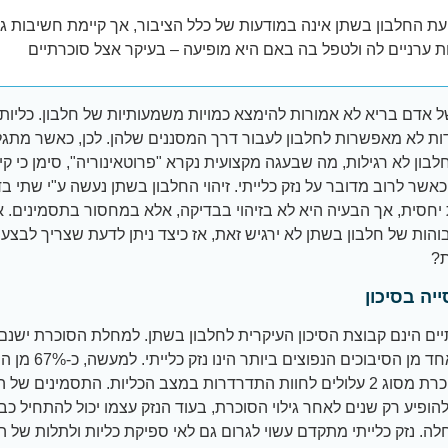
ת החלבון בשתן אינה במודעות של כלל הציבור, אך קיימת חשיבות ג
ת ערניים לה ולטפל בה באם היא מופיעה – בעיקר אצל סוכרתיים
 אדם בריא לא אמורות להימצא כמויות משמעותיות של חלבון. כליות 
ת לא מאפשרות לחלבון לעבור דרך המסננים שלהן. לכן, כאשר מתגל
חלבון לא רגילות, מה שבעגה מקצועית נקרא "פרוטאינוריה", סימן כי קי
כאשר לרוב מדובר על נזק כלייתי. זיהוי החלבון בשתן נעשה ע"י שתי ב
יחסית, אך הבעיה היא לא בזיהוי בבדיקה, אלא במחסור בתסמינים. א
והות של חלבון בשתן לא ירגיש זאת, אז כיצד ניתן לדעת שצריך לבצע
ת?
ייה בסיכון
ים הינם קבוצת הסיכון העיקרית לחלבון בשתן. למחלת הסוכרת ישנם 
רבים. אחד מן הסיבוכים הנפוצים
בעלי סוכרת מסוג 2 עלולים לחוות התדרדרות במצב הכליות. התסמינים של
להופיע רק שנים לאחר גילוי הסוכרת, בעוד הנזק עצמו יכול להתחיל 
ה. נזק כלייתי מתקדם עשוי לגרום גם לאי ספיקת כליות ולתלות של ה