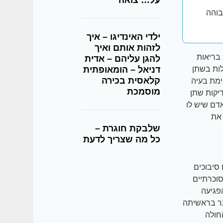
על… צואה
בוהה
ילדי האינדיגו – איך
לזהות אותם ואיך
בריאות
להגן עליהם – אדית
ות בשתן
דניאל – הומאופתית
קלאסית בכירה
ימת בעיה
מוסמכת
דיקות שתן
דם שיש לו
 את
שלבקת חוגרת –
כל מה שצריך לדעת
סיבוכים
 ביותר הינו נזק כלייתי. למעשה, כ-67% מן הסוכרתיים
 הפגיעה
כבר בראשיתה
חולה