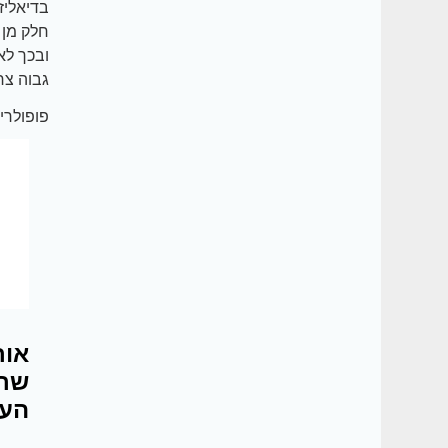
בדיאליז
חלק מן 
ובכך לא
גבוה צרי
פופולריי
אור
שרצ
העז