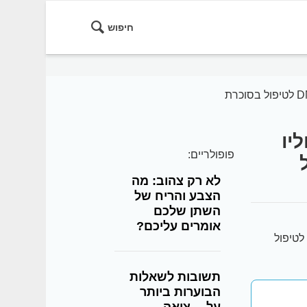
חיפוש
יו
פופולריים:
יפול
לא רק צהוב: מה
הצבע והריח של
השתן שלכם
אומרים עליכם?
וליו ויינשטיין, מנהל היחידה לסוכרת בוולפסון ורופא בכיר במרכז DMC לטיפול
תשובות לשאלות
הבוערות ביותר