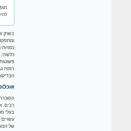
תופע
להיו
בשתן של
ומתפקדו
כמויות 
כלשהי, 
פשוטות 
רמות גב
הבדיקו
אוכלוס
הסוכרתי
עשויים 
של המחל