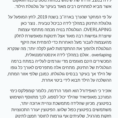
לידה במצב זה דורשת שימוש בכוחות נוספים כמו הוואקום
אשר מביא למתחים רבים מאוד בעיקר על גולגולת הילוד.
על פי המחקר שנערך בארה"ב בשנת 2019, לחץ המופעל על
גולגולת התינוק במהלך לידה כביכול טבעית . נוצר כאן
OVERLAPING. הגולגולת בנויה מכמה מתחמי עצמות
שיוצרת גמישות רבה מאוד אצל תינוקות ומאפשרת לחלק
מהעצמות לעבור מעל האחרות כדי להפחית את היקף
הגולגולת ולהפוך את ההתקדמות לאגן לקלה יותר; מה שנקרא
overlaping . אולם במהלך לידה אינסטרומנטאלית,
המכשירים הינם מוגזמים מדי וגורמים לעלייה במתח ברמה
הגולגלית של התינוק. מתחים אלה מתפרסים לאורך כל גופו
של הילד אך בעיקר בבסיס גולגולתו. כמובן שלפי אזור המתח,
ההשלכה על הילד תבוא לידי ביטוי אחרת.
אזכיר כי האפידורל הוא חומר הרדמה, כלומר קומפלקס כימי
המורכב מאופיואיד שהילד יכול לספוג. לכך מתווסף השימוש
בפיטוצין. מכיוון שהלידה מתמשכת ונהיית ארוכה יותר,
משתמשים בפיטוצין כפול שלוש. הפיטוצין יעורר התכווצויות
חזקות מהרגיל, שלעיתים אף גורמות לחוסר חמצן לתינוק