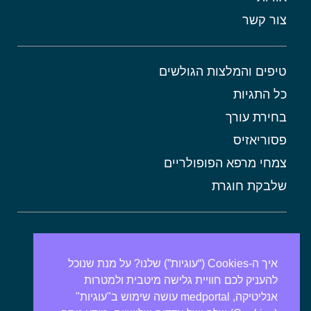
צור קשר
טיפים והמלצות הגולשים
כל התגיות
בחירת עורך
פסוריאזיס
צמחי מרפא הפופולריים
שלבקת חוגרת
אורטיקריה
מתכונים בריאים
איך ה-Cookies (“עוגיות”) שלנו? על מנת שנוכל
להעניק לכם חוויית גלישה מיטבית ולמטרות
אבנים בכיס המרה
אנליטיקה, medportal עושה שימוש ב"עוגיות"
מרולה