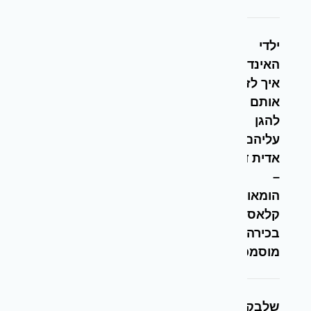
ילדי
האינדיגו –
איך לזהות
אותם ואיך
להגן
עליהם –
אדית דניאל
–
הומאופתית
קלאסית
בכירה
מוסמכת
שלבקת