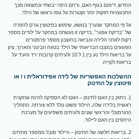
החדש, דימום בגוף האם, ורחם היפר-יבשתי וכתוצאה מכך
התכווצויות חזקות יותר וקטורות על גופו וראשו של הילד.
על פי המחקר שנערך בנושא, שימוש בפיטוצין גורם להפרה
של "בדיקת אפגר". בדיקה זו נעשתה במחקר על ילודים מספר
דקות לאחר הלידה והביאה בחשבון מספר פרמטרים
הפוגעים במצבו הבריאותי של הילד בטווח הבינוני והארוך. ציון
על בריאות הילד נע בין 1 ל 10 ולעיתים קרובות ירד והעיד על
בריאות לקוייה.
ההשלכות האפשריות של לידה אפידוראלית ו / או
פיטוצין על התינוק
1.
ניתוק בין האם לתינוק – האם לא הספיקה להיות שחקנית
ראשית בלידה שלה, היילוד פשוט נולד ללא עזרתה. התהליך
ההורמונלי והריגשי שונים ולעיתים משפיעים על מערכת
היחסים בין האם ליילוד.
2. בריאות חלשה של התינוק – היילוד סובל ממספר מתחים