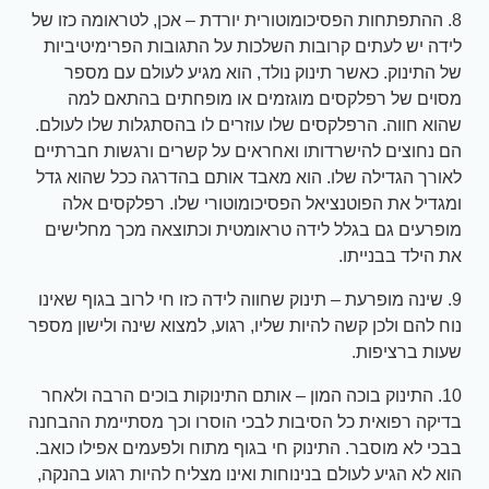
8. ההתפתחות הפסיכומוטורית יורדת – אכן, לטראומה כזו של
לידה יש ​​לעתים קרובות השלכות על התגובות הפרימיטיביות
של התינוק. כאשר תינוק נולד, הוא מגיע לעולם עם מספר
מסוים של רפלקסים מוגזמים או מופחתים בהתאם למה
שהוא חווה. הרפלקסים שלו עוזרים לו בהסתגלות שלו לעולם.
הם נחוצים להישרדותו ואחראים על קשרים ורגשות חברתיים
לאורך הגדילה שלו. הוא מאבד אותם בהדרגה ככל שהוא גדל
ומגדיל את הפוטנציאל הפסיכומוטורי שלו. רפלקסים אלה
מופרעים גם בגלל לידה טראומטית וכתוצאה מכך מחלישים
את הילד בבנייתו.
9. שינה מופרעת – תינוק שחווה לידה כזו חי לרוב בגוף שאינו
נוח להם ולכן קשה להיות שליו, רגוע, למצוא שינה ולישון מספר
שעות ברציפות.
10. התינוק בוכה המון – אותם התינוקות בוכים הרבה ולאחר
בדיקה רפואית כל הסיבות לבכי הוסרו וכך מסתיימת ההבחנה
בבכי לא מוסבר. התינוק חי בגוף מתוח ולפעמים אפילו כואב.
הוא לא הגיע לעולם בנינוחות ואינו מצליח להיות רגוע בהנקה,