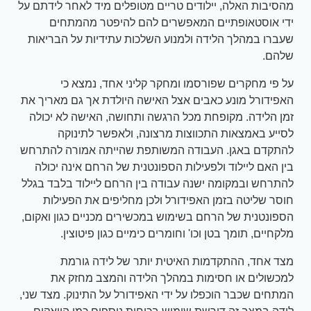
מהסיבות האלה, יילודים טריים מטופלים מיד לאחר לידתם על
ידי אוסטאופתיים המאפשרים להם להיפטר מהמתחים
שעברו במהלך הלידה ולמנוע השלכות עתידיות על הבריאות
שלהם.
על פי מחקרים שפורסמו ומחקר קליני אחד, נמצא כי
האפידורל מונע כאבים אצל האישה היולדת אך גם מאריך את
זמן הלידה. מקופחת מכל הרגשה ותחושה, האישה לא יכולה
לסייע באמצאות התכווצות מרצונה, ולאפשר לתינוקה
להתקדם באגן. העבודה המשותפת שהייתה אמורה להתרחש
בין האם ליילוד ולפעילות הספונטנית של הרחם אינה יכולה
להתרחש ובמקומה ישנה עבודה בין הרחם ליילוד בלבד בגלל
חוסר שליטה בזמן האפידורל ולכן מחליפים את הפעילות
הספונטנית של הרחם בשימוש במכשירים מכניים כגון ואקום,
מלקחיים, תומך בטן וכו' וחומרים כימיים כגון פיטוצין.
מצד אחד, ההתקדמות האיטית יותר של לידה גורמת
למכשולים או חסימות במהלך הלידה והמצב מחזק את
המתחים שכבר הוכפלו על ידי האפידורל על התינוק. מצד שני,