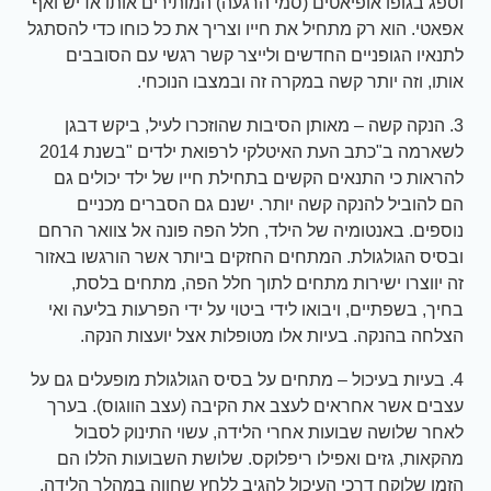
וספג בגופו אופיאטים (סמי הרגעה) המותירים אותו אדיש ואף
אפאטי. הוא רק מתחיל את חייו וצריך את כל כוחו כדי להסתגל
לתנאיו הגופניים החדשים ולייצר קשר רגשי עם הסובבים
אותו, וזה יותר קשה במקרה זה ובמצבו הנוכחי.
3. הנקה קשה – מאותן הסיבות שהוזכרו לעיל, ביקש דבגן
לשארמה ב"כתב העת האיטלקי לרפואת ילדים "בשנת 2014
להראות כי התנאים הקשים בתחילת חייו של ילד יכולים גם
הם להוביל להנקה קשה יותר. ישנם גם הסברים מכניים
נוספים. באנטומיה של הילד, חלל הפה פונה אל צוואר הרחם
ובסיס הגולגולת. המתחים החזקים ביותר אשר הורגשו באזור
זה יווצרו ישירות מתחים לתוך חלל הפה, מתחים בלסת,
בחיך, בשפתיים, ויבואו לידי ביטוי על ידי הפרעות בליעה ואי
הצלחה בהנקה. בעיות אלו מטופלות אצל יועצות הנקה.
4. בעיות בעיכול – מתחים על בסיס הגולגולת מופעלים גם על
עצבים אשר אחראים לעצב את הקיבה (עצב הווגוס). בערך
לאחר שלושה שבועות אחרי הלידה, עשוי התינוק לסבול
מהקאות, גזים ואפילו ריפלוקס. שלושת השבועות הללו הם
הזמן שלוקח דרכי העיכול להגיב ללחץ שחווה במהלך הלידה.