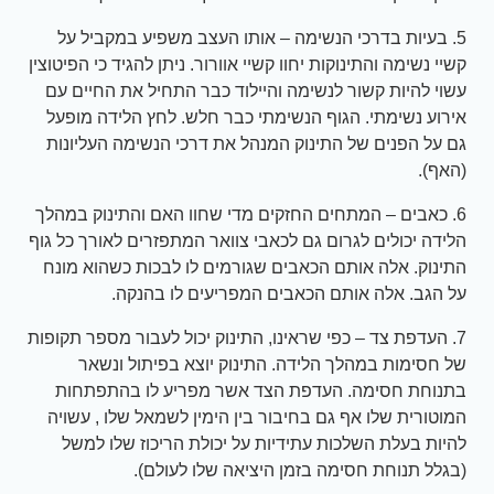
5. בעיות בדרכי הנשימה – אותו העצב משפיע במקביל על
קשיי נשימה והתינוקות יחוו קשיי אוורור. ניתן להגיד כי הפיטוצין
עשוי להיות קשור לנשימה והיילוד כבר התחיל את החיים עם
אירוע נשימתי. הגוף הנשימתי כבר חלש. לחץ הלידה מופעל
גם על הפנים של התינוק המנהל את דרכי הנשימה העליונות
(האף).
6. כאבים – המתחים החזקים מדי שחוו האם והתינוק במהלך
הלידה יכולים לגרום גם לכאבי צוואר המתפזרים לאורך כל גוף
התינוק. אלה אותם הכאבים שגורמים לו לבכות כשהוא מונח
על הגב. אלה אותם הכאבים המפריעים לו בהנקה.
7. העדפת צד – כפי שראינו, התינוק יכול לעבור מספר תקופות
של חסימות במהלך הלידה. התינוק יוצא בפיתול ונשאר
בתנוחת חסימה. העדפת הצד אשר מפריע לו בהתפתחות
המוטורית שלו אף גם בחיבור בין הימין לשמאל שלו , עשויה
להיות בעלת השלכות עתידיות על יכולת הריכוז שלו למשל
(בגלל תנוחת חסימה בזמן היציאה שלו לעולם).