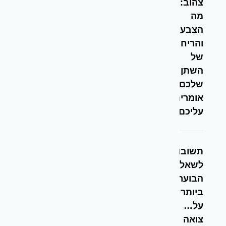
צהוב:
מה
הצבע
והריח
של
השתן
שלכם
אומרים
עליכם?
תשובות
לשאלות
הבוערות
ביותר
על…
צואה