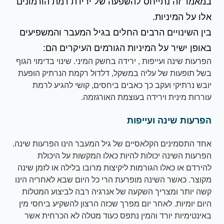
במאמר זה נתייחס להשפעה של ירידת רמת הורמונים
אלו על המיניות.
בין השינויים הרבים החלים בגיל המעבר והמשפיעים
באופן ישיר על המיניות הגורמים העיקרים הם:
הפרעות שינה ועייפות , ירידה בחשק המיני. שינוי בדימוי הגוף
בשל תופעות של עליה במשקל, דלדול רקמת הנרתיק הופעת
יובש נרתיקי ועקב כך כאבים ביחסים, קושי להגיע לרמת
עוררות מינית וירידה בעוצמת האורגזמה.
הפרעות שינה ועייפות
אחד התסמינים הקלאסיים של גיל המעבר הינו הפרעות שינה.
הפרעות השינה יכולות להיות כאלו המקשות על היכולת
להירדם או כאלו הגורמות ליקיצות מרובו בלילה או לזמן שינה
מקוצר. כאשר השינה מופרעת הרי כל היום שבא לאחריה הינו
קשה יותר ומצריך השקעה של אנרגיה רבה לביצוע המטלות
היום יומיות. לאחר יום מפרך שכזה הרצון להשקיע ביחסי מין
באינטימיות יורד והמין נתפס כעוד מטלה לא הכרחית אשר