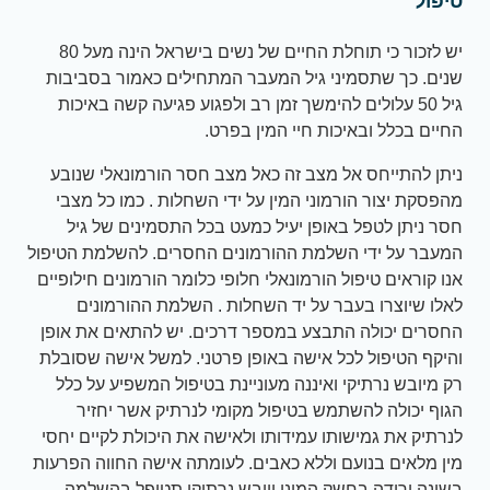
טיפול
יש לזכור כי תוחלת החיים של נשים בישראל הינה מעל 80
שנים. כך שתסמיני גיל המעבר המתחילים כאמור בסביבות
גיל 50 עלולים להימשך זמן רב ולפגוע פגיעה קשה באיכות
החיים בכלל ובאיכות חיי המין בפרט.
ניתן להתייחס אל מצב זה כאל מצב חסר הורמונאלי שנובע
מהפסקת יצור הורמוני המין על ידי השחלות . כמו כל מצבי
חסר ניתן לטפל באופן יעיל כמעט בכל התסמינים של גיל
המעבר על ידי השלמת ההורמונים החסרים. להשלמת הטיפול
אנו קוראים טיפול הורמונאלי חלופי כלומר הורמונים חילופיים
לאלו שיוצרו בעבר על יד השחלות . השלמת ההורמונים
החסרים יכולה התבצע במספר דרכים. יש להתאים את אופן
והיקף הטיפול לכל אישה באופן פרטני. למשל אישה שסובלת
רק מיובש נרתיקי ואיננה מעוניינת בטיפול המשפיע על כלל
הגוף יכולה להשתמש בטיפול מקומי לנרתיק אשר יחזיר
לנרתיק את גמישותו עמידותו ולאישה את היכולת לקיים יחסי
מין מלאים בנועם וללא כאבים. לעומתה אישה החווה הפרעות
בשינה ירידה בחשק המיני ויובש נרתיקי תטופל בהשלמה