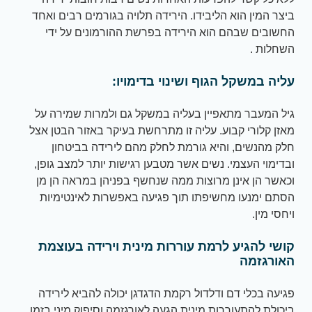
ביצר המין הוא הליבידו. הירידה תלויה בגורמים רבים ואחד
החשובים שבהם הוא הירידה בפרשת ההורמונים על ידי
השחלות .
עליה במשקל הגוף ושינוי בדימויו:
גיל המעבר מתאפיין בעליה במשקל גם ולמרות שמירה על
מאזן קלורי קבוע. עליה זו מתרחשת בעיקר באזור הבטן אצל
חלק מהנשים, והיא גורמת לחלק מהם לירידה בביטחון
ובדימוי העצמי. נשים אשר מטבען רגישות יותר למצב גופן,
וכאשר הן אינן מרוצות ממה שנחשף בפניהן במראה הן מן
הסתם ימנעו מחשיפתו תוך פגיעה באפשרות לאינטימיות
ויחסי מין.
קושי להגיע לרמת עוררות מינית וירידה בעוצמת
האורגזמה
פגיעה בכלי דם ודלדול רקמת הדגדגן יכולה להביא לירידה
ביכולת להתעוררות מינית הגעה לאורגזמה וסיפוק מיני בזמן