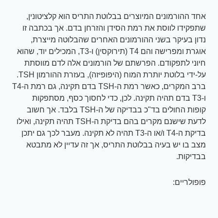
אחד ההורמונים המיוצרים בבלוטת התריס הוא קלציטונין,
שתפקידו לווסת את רמת הסידן והזרחן בדם. אך בכתבה זו
נדון בעיקר בשני ההורמונים האחרים שהבלוטה מייצרת,
אוגרת ומפרישה והם T4 (תירוקסין) ו-T3, המכילים יוד, שהוא
חיוני לתפקודם. הפרשתם של הורמונים אלה לדם מווסתת
על-ידי בלוטת יותרת המוח (היפופיזה), בעזרת ההורמון TSH.
ברב המקרים, כאשר רמת ה-TSH בדם תקינה, גם רמת ה-T4
ו-T3 בדם תהיה תקינה. לכן, כדי לחסוך כסף, מסתפקות
קופות החולים בד"כ בבדיקה של ה-TSH בלבד. אך חשוב
לדעת שישנם מקרים בהם בדיקת ה-TSH תהיה תקינה, ואילו
בדיקת ה-T4 ו/או ה-T3 תהיה לא תקינה. מעבר לכך גם יתכן
מצב בו יש בעיה בבלוטת התריס, אך זה עדיין לא מתבטא
בבדיקות.
פופולריים: