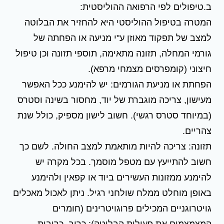
ב.טיפולים לפי הרפואה ההוליסטית:
המטרה בטיפול ההוליסטי היא להחזיר את הבלוטה
למצב של תפקוד מאוזן ע"י מניעה או הפחתה של
גורמי המחלה, תזונה מתאימה, תוספי תזונה וכן טיפול
חיצוני (קומפרסים מצמחי מרפא).
הפחתת או מניעת הגורמים: יש להימנע ככל האפשר
מעישון, צריכה מוגברת של יוד, מחסור בשינה וסטרס
(במיוחד סטרס רגשי). חשוב לישון מספיק, כולל שנת
צהריים.
תזונה: צריכה להיות מותאמת למצב החולה. לשם כך
חשוב להתייעץ עם מטפל מוסמך. בכל מקרה יש
להימנע ממזונות העשירים ביוד או קפאין ולהימנע
באופן מוחלט ממלח שולחני רגיל. ניתן לאכול מאכלים
גויטרוגניים המכילים פרוגויטרינים (חומרים
המצמצמים את פעילות הבלוטה): כרוב, כרובית,