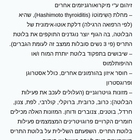
זיהום ע"י מיקרואורגניזמים אחרים
– מחלת הָשִימוֹטוֹ (Hashimoto thyroiditis), שהיא
(לפי הרפואה הרגילה) דלקת אוטו-אימונית של
הבלוטה, בה הגוף יוצר נוגדנים התוקפים את בלוטת
התריס (פי 3 נשים סובלות ממצב זה לעומת הגברים).
– שיבושים בתפקוד בלוטת יותרת המוח ו/או
ההיפותלמוס
– חוסר איזון בהורמונים אחרים, כולל אסטרוגן
ופרוגסטרון
– מזונות גויטרוגניים (העלולים לעכב את פעילות
הבלוטה): כרוב, כרובית, ברוקלי, קולרבי, לפת, צנון,
חרדל, בוטנים, צנוברים ודוחן. המזונות האלה מכילים
חומרים הקרויים פרוגויטרינים המצמצמים פעילות
בלוטת התריס. השפעתם השלילית על בלוטת התריס