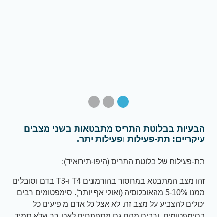
הבעיות בבלוטת התריס מתבטאות בשני מצבים
עיקריים: תת-פעילות ופעילות יתר.
תת-פעילות של בלוטת התריס (היפו-תירואיד):
זהו מצב המתבטא במחסור בהורמונים T4 ו-T3 בדם וסובלים
ממנו 5-10% מהאוכלוסיה (ואולי אף יותר). סימפטומים רבים
יכולים להצביע על מצב זה. לא אצל כל אדם מופיעים כל
הסימפטומים, ורבים מהם גם מתפתחים לאט, כך שלא תמיד