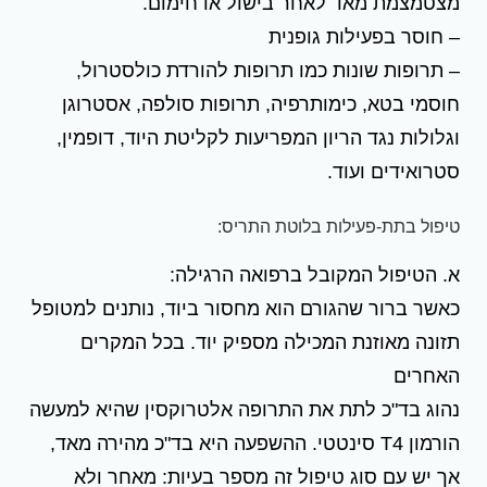
מצטמצמת מאד לאחר בישול או חימום.
– חוסר בפעילות גופנית
– תרופות שונות כמו תרופות להורדת כולסטרול,
חוסמי בטא, כימותרפיה, תרופות סולפה, אסטרוגן
וגלולות נגד הריון המפריעות לקליטת היוד, דופמין,
סטרואידים ועוד.
טיפול בתת-פעילות בלוטת התריס:
א. הטיפול המקובל ברפואה הרגילה:
כאשר ברור שהגורם הוא מחסור ביוד, נותנים למטופל
תזונה מאוזנת המכילה מספיק יוד. בכל המקרים
האחרים
נהוג בד"כ לתת את התרופה אלטרוקסין שהיא למעשה
הורמון T4 סינטטי. ההשפעה היא בד"כ מהירה מאד,
אך יש עם סוג טיפול זה מספר בעיות: מאחר ולא