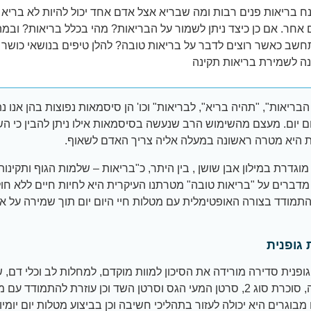
ח בריאות פנים רבות ומה שבריא אצל אדם אחד יכול להיות לא בריא 
אחר. אם כן כיצד ניתן לשמור על הבריאות? מהי בכלל בריאות? ובמה
שב כאשר רוצים לדבר על בריאות טובה? להלן טיפים בנושאי כושר ג
נה לשמירת בריאות תקינה
הבריאות", "תהיה בריא", לבריאות" וכו' הן סיסמאות נפוצות בהן אנו נ
ום יום. מעצם מהשימוש הרב שנעשה בסיסמאות אילו ניתן להבין כי ה
 היא מטרה ראשונה במעלה אליה צריך האדם לשאוף.
וגדרת במילון אבן שושן , בין היתר, כ"בריאות – שלמות הגוף ותקינות 
מדברים על "בריאות טובה" מטרתנו העיקרית היא לחיות חיים ללא חולי 
התמודד בצורה האופטימלית עם מטלות חיי היום יום תוך שמירה על אי
 גופנית
גופנית סדירה מורידה את הסיכון למוות מוקדם, למחלות לב וכלי דם, 
דם גבוה, סוכרת סוג 2, סרטן המעי הגס וסרטן השד וכן עוזרת להתמודד עם
מבוגרים היא יכולה לעזור בתהליכי חשיבה וכן בביצוע מטלות יום יומיו