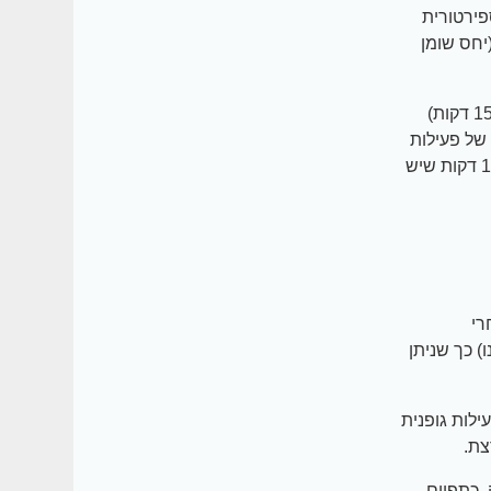
פירטורית
יחס שומן
)- יש לבצע מינימום שעתיים וחצי (150 דקות)
עה ורבע (75 דקות) שבועית של פעילות
גופנית נמרצת. זה בערך 30 אימון ביום 5 ימים בשבוע .לא הרבה ביחס ל-1440 דקות שיש
(ריצה אחרי
ינו) כך שניתן
ות שבועיות (300 דקות) של פעילות גופנית
 כתפיים,