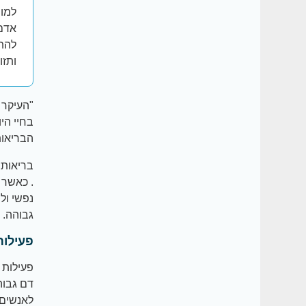
למונ
אדם 
להתח
ותזו
"העיקר 
בחיי הי
הבריאות
בריאות מ
. כאשר 
נפשי ול
גבוהה.
פעילות
פעילות 
לאנשים 