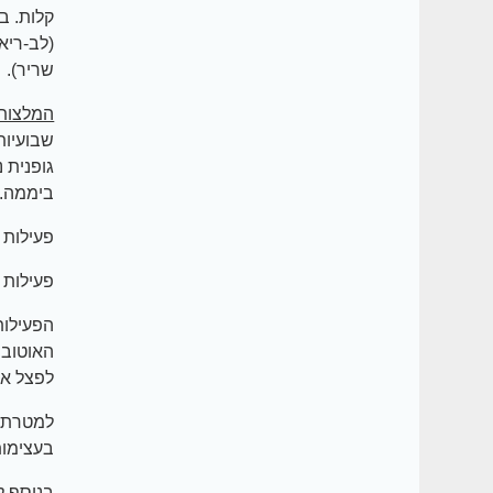
קלות. ב
(לב-ריא
שריר).
המלצות פ
ביממה.
פעילות ב
פעילות 
לפצל את
בעצימות בינונית א
בנוסף ל