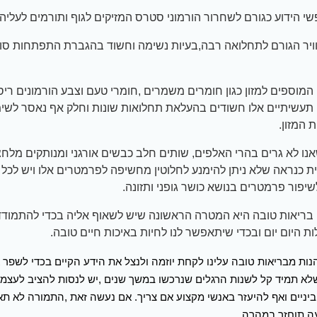
י הידוע כגורם לשחרור הורמוני סטרס המזיקים לגוף ותורמים לעליה
וויר הגורם לתחלואה רבה,בעיות נשימה וחשוד בהגברת התפתחות סוג
המוספים למזון כגון חומרים משמרים ,חומרי טעם וצבע הורמונים ריסוס
תעשיתיים אלו חשודים בהעלאת תחלואות שונות וחלק אף נאסר לשי
 המזון.
שאנו לא גרים בהרי האלפים, שותים חלב כבשים אורגני ומנותקים מלח
ת כנראה שלא ניתן להימנע לחלוטין מחשיפה לפרמטרים אלו ויש לכל
שיפור פרמטרים בנושא כושר גופני ותזונה.
 בריאות טובה היא המטרה הראשונה שיש לשאוף אליה בכדי להתמודד 
ת היום יום ובכדי שיתאפשר לנו לחיות באיכות חיים טובה.
נות מבריאות טובה עלינו לקחת יוזמה ולנצל את הידע הקיים בכדי לשפר א
לא תמיד קל לשנות הרגלים שנרכשו במשך שנים ,יש לנסות להציב לעצמנ
ביניים ואף להיעזר באנשי מקצוע אם צריך. אם נעשה זאת ,התמורה לא תא
 תוחזר במהרה.