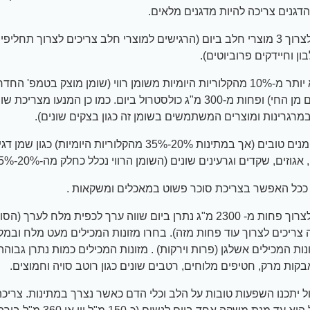
דגנים צריכה להיות מדגנים מלאים.
מומלץ לצרוך 3 מוצרי חלב ביום (הרגישים למוצרי חלב צריכים לצרוך תחל
ון וחיידקים פרוביוטים).
צרכו לא יותר מ-10% מהקלוריות היומיות משומן רווי (שומן מוצק בטמפ' הח
במוצרים מן החי) ופחות מ-300 מ"ג כולסטרול ביום. כמו כן המנעו מצרי
במרגרינות ומוצרים המשתמשים בשומן זה כגון בצקים שונים).
צרכו שומנים טובים (אך במתינות 20%-35% מהקלוריות היומיות) כג
אגוזים, שקדים וגרעינים שונים (השומן הרווי נכלל כחלק מה-20%-35%)
ככל האפשר בצריכת סוכר פשוט במאכלים ומשקאות .
מומלץ לצרוך פחות מ- 2300 מ"ג נתרן ביום שווה ערך לכפית מלח לערך
 צריכים לצרוך עוד פחות מזה). בחרו מזונות המכילים מעט מלח ובמק
נות המכילים אשלגן (פרות וירקות) . מזונות המכילים כמות נתרן גבוהה
בקות מרק, חטיפים מלוחים, רטבים שונים כגון רוטב סויה וחמוצים.
ל יתכנו השפעות טובות על הלב וכלי הדם כאשר נצרך במתינות. צריכ