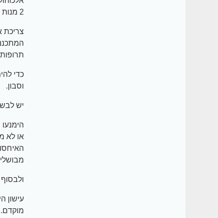
2 מנות משקה ביום לגברים (300 מ"ל יין ביום או 720 מ"ל בירה לערך).
צריכת א
המתכננות
תרופות 
כדי להי
וסבון.
יש לבשל
הימנעו 
או לא מ
האיחסון 
מבושלים
ולבסוף 
עישון ה
מוקדם.