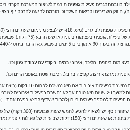
ילדים ובמתבגרים פעילות גופנית תורמת לשיפור המערכת הקרדיוריס
ה), חיזוק השרירים ובריאות השלד וכן תורמת להגעה להרכב גוף רצוי (
עילות גופנית לבוגרים (מעל 18
שבועיות של פעילות גופנית בעצימות בינונית או ש
עצימות בינונית- הליכה, אירובי במים, ריקודי עם עבודת גינון וכו'.
גופנית נמרצת- ריצה, קפיצה בחבל, רכיבת שטח באופני הרים וכו'.
הפעילות נחשבת לפעילות אירובית אם היא נמשכת לפחות 10 דקות 
האוטובוס למשך 20 שניות היא טובה אך לא נחשבת כפעילות אירובית לצורכ
 הפעילות למספר פעמים ביום (למרות שעדיף לבצע בפעם אחת…)
למטרת שיפור נוסף יש לשאוף להגיע לחמש שע
ו שעתיים וחצי (150) דקות שבועיות של פעילות גופנית נמרצת.
כך יש לבצע פעילות חיזוק לקבוצות השרירים השונות (רגליים ,גב, חזה,