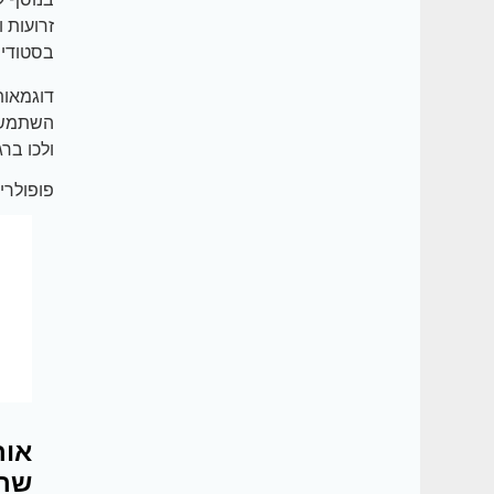
זרועות 
בסטודיו
דוגמאות
השתמשו 
ולכו ברג
פופולריי
אור
שרצ