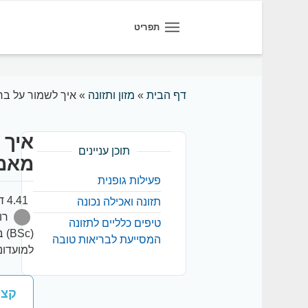
תפריט
דף הבית
»
מזון ותזונה
»
איך לשמור על בריא
איך 
תוכן עניינים
מאמן
פעילות גופנית
4.41 דקות קריאה
תזונה ואכילה נכונה
רו
טיפים כלליים לתזונה
(Sc
המסייעת לבריאות טובה
למועדונ
קצר