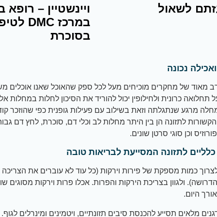
תם לשאול
ויינשטיין – רופא ב
במרכז DMC לט
בסוכרת
ואכילה נכונה
 מאוד של מחקרים מוכיחים מעל לכל ספק שהאוכל שאנו אוכלים מש
ל תחלואה כרונית ולחילופין יכול להוריד את הסיכון לחלות במחלות אל
לה מרגע שנתגלתה וזאת בשילוב עם פעילות גופנית כפי שהוזכר קוד
הקשורות לתזונה הן בין היתר מחלות לב וכלי דם, סוכרת, לחץ דם גבוה
רוזיס וכן סוגי סרטן שונים.
כלליים לתזונה המסייעת לבריאות טובה
צרוך כמות מספקת של פירות וירקות (כל עוד לא עוברים את הצריכה 
דרושה). ולגוון בצריכת הירקות והפרות. אכלו פרות וירקות מסוגים שו
ורך היום.
גנים מלאים תסייע להכנסת סיבים תזונתיים, ויטמינים ומינרלים לגוף.