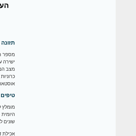
העז
תזונה 
מספר רב
ישירה ע
מצב המח
כרוניות 
אוסטאופו
טיפים 
מומלץ ל
היומית ה
שונים לא
אכילת ד