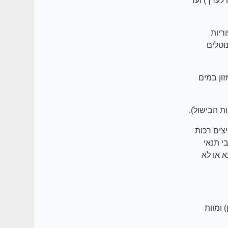
ם (כ-150 מ"ל יין או 360 מ"ל בירה לערך) ועד
ריות
וטלים
זון במים
ת הבישול).
צים רכות
י תנאי
א או לא
 ומוות