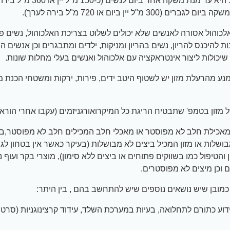
אלכוהול היא עד מנת משקה אחד ביום לנשי
לכוהול אסורה לאנשים שלא יכולים לשלוט בצריכת האלכוהול, נשים פו
 להיכנס להריון, נשים בהריון ומניקות, ילדים ומתבגרים וכן אנשים הנ
שיכולות ליצור אינטראקציה עם אלכוהול ואנשים בעלי מחלות שונות.
מנע מהרעלת מזון יש לשטוף היטב ידים, פירות, ירקות ומשטחי הכנת מ
 מזון בטמפ' שתבטיח הריגת כל המיקרואורגניזמים (עקבו אחרי הוראו
מאכילת חלב לא מפוסטר או מאכלי חלב המכילים חלב לא מפוסטר,בי
בושלות או מזון המכיל ביצים לא מבושלות (בעיקר כאשר אין בטחון לגב
והטיפול כמו בשווקים פתוחים או ביצים ללא סימון), מוצרי בקר ועוף נ
 וכן מיצים לא מפוסטרים.
כמובן שיש נושאים נוספים שיש להתחשב בהם , בין היתר:
ידוע כתורם לתחלואה, בעיות במערכת השלד, עידוד קרצינוגניות (סרטן)