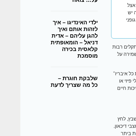
על… צואה
אצל
 יש
ופני
ילדי האינדיגו – איך
לזהות אותם ואיך
להגן עליהם – אדית
דניאל – הומאופתית
תקלים רבות
קלאסית בכירה
שמירה על
מוסמכת
כל איבריו"
שלבקת חוגרת –
פיזי או
כל מה שצריך לדעת
כות חיים
שבץ, לחץ
 מצבי דיכאון.
ת ביתר