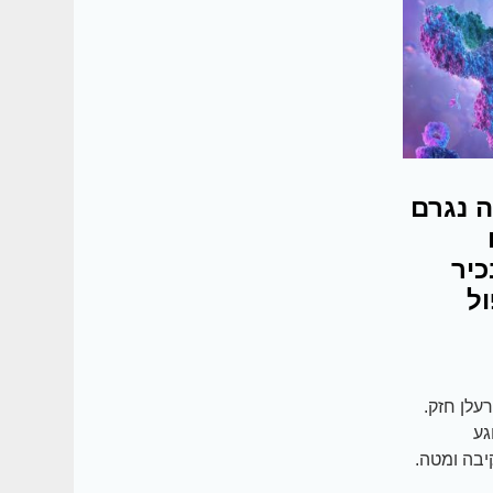
ה נגרם
כיר
יפול
עלן חזק.
גע
יבה ומטה.