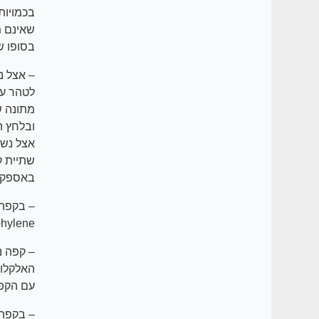
בכמויות
שאינם מ
בסופו ש
– אצל נ
לטהר עצ
מתונה ש
ובלחץ ה
אצל נשי
שתיית ק
באספקת 
Theophylene שגם להם י
– קפה נ
עם הקפא
– בקפה 