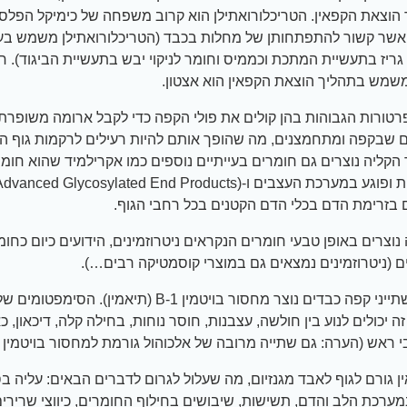
הוצאת הקפאין. הטריכלורואתילן הוא קרוב משפחה של כימיקל הפלסטי
 אשר קשור להתפתחותן של מחלות בכבד (הטריכלורואתילן משמש בע
ריז בתעשיית המתכת וכממיס וחומר לניקוי יבש בתעשיית הביגוד). ח
שמש בתהליך הוצאת הקפאין הוא אצטון.
טורות הגבוהות בהן קולים את פולי הקפה כדי לקבל ארומה משופרת
 שבקפה ומתחמצנים, מה שהופך אותם להיות רעילים לרקמות גוף ה
הקליה נוצרים גם חומרים בעייתיים נוספים כמו אקרילמיד שהוא חומ
למוטציות ופוגע במערכת העצבים ו-ed Glycosylated End Products
 בזרימת הדם בכלי הדם הקטנים בכל רחבי הגוף.
נוצרים באופן טבעי חומרים הנקראים ניטרוזמינים, הידועים כיום כחומ
 (ניטרוזמינים נמצאים גם במוצרי קוסמטיקה רבים…).
– אצל שתייני קפה כבדים נוצר מחסור בויטמין B-1 (תיאמין). הסי
זה יכולים לנוע בין חולשה, עצבנות, חוסר נוחות, בחילה קלה, דיכאון, כ
 ראש (הערה: גם שתייה מרובה של אלכוהול גורמת למחסור בויטמין B-1).
ן גורם לגוף לאבד מגנזיום, מה שעלול לגרום לדברים הבאים: עליה בסי
מערכת הלב והדם, תשישות, שיבושים בחילוף החומרים, כיווצי שרירים 