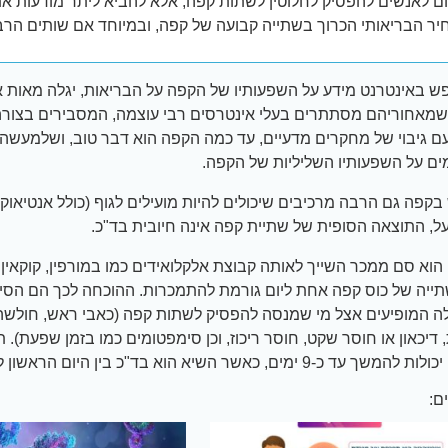
ם לאנשים להפסיק לחלוטין לשתות קפה, אלא להביא ליתר מודעות א
ר הבריאותי הכרוך בשתייה קבועה של קפה, ובמיוחד אם שותים הר
ש באינטרנט מידע על השפעותיו של הקפה על הבריאות, יגלה מאות א
מאחוריהם מסתתרים בעלי אינטרסים רבי עוצמה, המסבירים בצור
עם גיבוי של מחקרים מדעיים, עד כמה הקפה הוא דבר טוב, ושלמעשה 
ם על השפעותיו השליליות של הקפה.
ש בקפה גם הרבה מרכיבים שיכולים להיות מועילים לגוף (כולל אנטיאוקס
ל, התוצאה הסופית של שתיית קפה אינה חיובית בד"כ.
 הוא סם ממכר השייך לאותה קבוצת אלקלואידים כמו במורפין, קוקאין ו
תייה של כוס קפה אחת ליום גורמת להתמכרות. ההוכחה לכך הם הסי
ה המופיעים אצל מי שמנסה להפסיק לשתות קפה (כאבי ראש, חולשה
, דיכאון או חוסר שקט, חוסר ריכוז, וכן סימפטומים כמו בזמן שפעת). 
עד כ-9 ימים, כאשר השיא הוא בד"כ בין היום הראשון לשני.
ם: