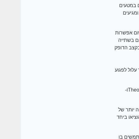
ם במטעים
מגיעים
שום אפשרות
ם בשתייה
בקצב הדופק
עלול לפגוע
– בקפה ישנם אלקלואידים נוספים מאותה משפחה של הקפאין, כמו Theobromineו-
ה יותר של
The) אשר אותם לא הוציאו ביחד
תמשים בו