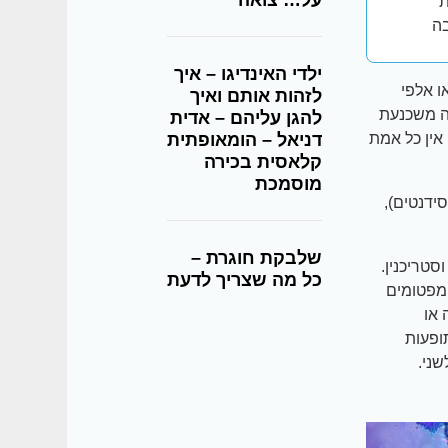
על… צואה
ת
בה
ילדי האינדיגו – איך
ו אלפי
לזהות אותם ואיך
ה משכנעת
להגן עליהם – אדית
אין כל אמת
דניאל – הומאופתית
קלאסית בכירה
מוסמכת
ידנטים),
שלבקת חוגרת –
סטריכנין.
כל מה שצריך לדעת
מפטומים
 או
תופעות