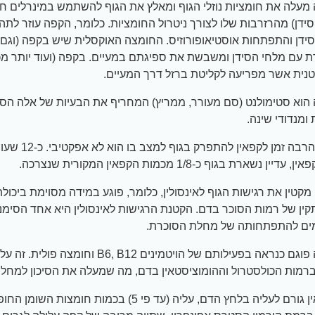
מעלה את חומציות נוזלי הגוף ומאלץ את הגוף להשתמש במינרלים ח
סידן) מהרזרבות שלו לצורך ניטרול החומציות. כלומר, הקפה עוזר לתה
ידן והתפתחות אוסטיאופורוזיס. החומצה האוקסלית שיש בקפה (וגם
עם מלחי הסידן ומשבשת את ספיגתם במעיים. בקפה (ועוד יותר מכ
נית אשר מפריעה לקליטת ברזל דרך המעיים.
הוא סטימולנט (סם מעורר, ממריץ) המחריף את הבעיות של אלה הסו
ומנדודי שינה.
– לוקח הרבה זמן לקפאין להתפ
יין נשארת בגוף כ-1/8 מכמות הקפאין המקורית שנצרכה.
 מקטין את רגישות הגוף לאינסולין, כלומר, פוגע במידה מסוימת ביכולת
תקין של רמות הסוכר בדם. הקטנת הרגישות לאינסולין היא אחד הסימנ
ים להתפתחותה של מחלת הסוכרת.
– הקפה פוגם כנראה בפעילותם של הויטמינים B6, B12 וחומצה
ברמות הכולסטרול וההומוציסטאין בדם, מה שמעלה את הסיכון למחלו
– הקפאין גורם לעליה בלחץ הדם, עליה (עד פי 5) בכמות חומצו