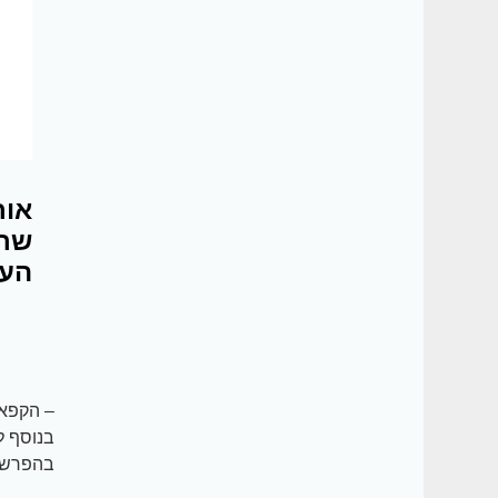
אור
שרצ
העז
– הקפאי
בנוסף ל
בהפרשת 