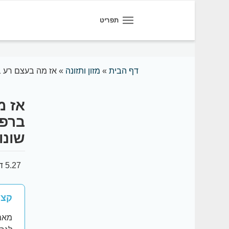
תפריט
דף הבית
»
מזון ותזונה
»
אז מה בעצם רע ב
אז מ
ברפו
שונו
5.27 דקות קריאה
קצר
מאמר