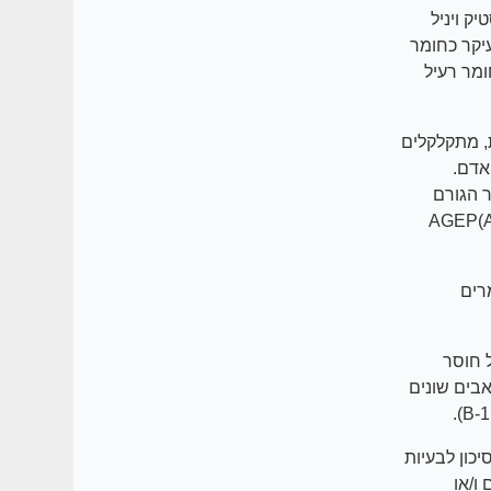
ק ויניל
יקר כחומר
ומר רעיל
, מתקלקלים
אדם.
ר הגורם
AGEP(Advanc)
רים
מפטומים של חוסר
אבים שונים
כון לבעיות
ו/או