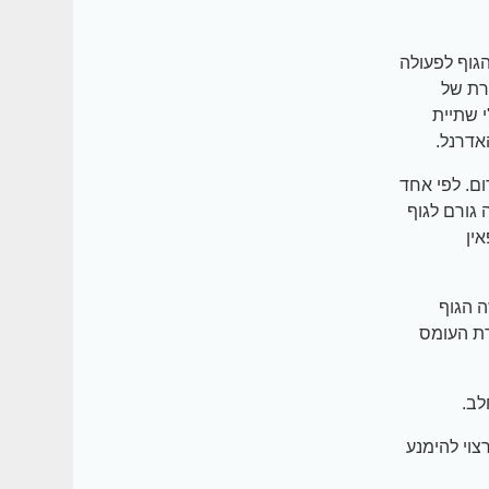
גוף לפעולה
רת של
 שתיית
אדרנל.
ם. לפי אחד
גורם לגוף
ין
 הגוף
ת העומס
לב.
צוי להימנע