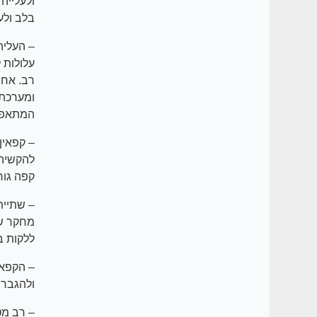
ולעלייה
בלב ולע
– העליה
עלולות 
רב. אחת
ומערכת 
המתאפיי
– קפאין
להקשיה 
קפה גור
– שתיית
ללקות ב
– הקפאי
ולהגברת
– רב מט