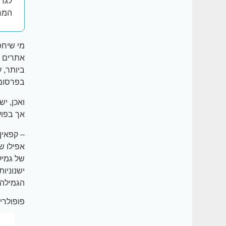
לגרו
המחי
מי שיחפ
אתרים ש
ביותר, 
בפרסומי
ואכן, י
אך בפוע
– קפאין
אפילו ש
של גמיל
ישנוניות
הגמילה יכולות להמשך 
פופולריי