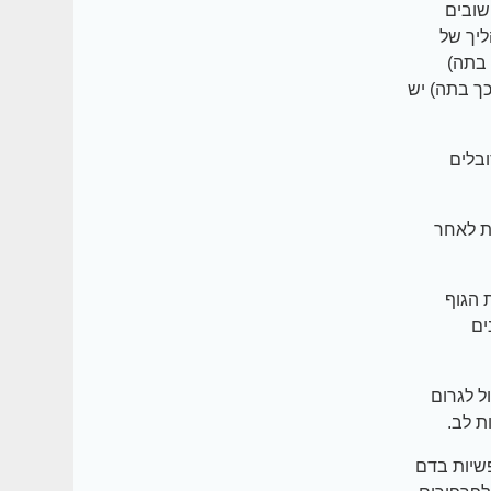
שובים
ליך של
 בתה)
ך בתה) יש
בלים
רק בגוף למצב בו הוא לא אפקטיבי. כ-12 שעות לאחר
 הגוף
ים
 פולית. זה עלול לגרום
ת לב.
ת השומן החופשיות בדם