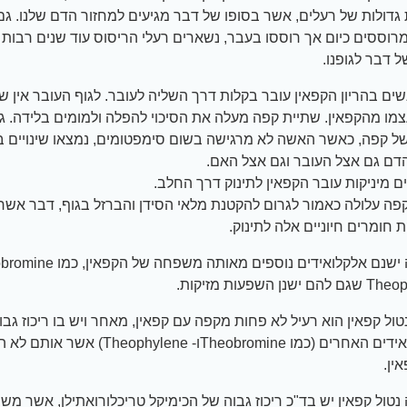
 גדולות של רעלים, אשר בסופו של דבר מגיעים למחזור הדם שלנו. ג
רוססים כיום אך רוססו בעבר, נשארים רעלי הריסוס עוד שנים רבות ו
ל דבר לגופנו.
שים בהריון הקפאין עובר בקלות דרך השליה לעובר. לגוף העובר אין 
מו מהקפאין. שתיית קפה מעלה את הסיכוי להפלה ולמומים בלידה. ג
ל קפה, כאשר האשה לא מרגישה בשום סימפטומים, נמצאו שינויים 
דם גם אצל העובר וגם אצל האם.
ם מיניקות עובר הקפאין לתינוק דרך החלב.
פה עלולה כאמור לגרום להקטנת מלאי הסידן והברזל בגוף, דבר אשר 
חומרים חיוניים אלה לתינוק.
שנן השפעות מזיקות.
טול קפאין הוא רעיל לא פחות מקפה עם קפאין, מאחר ויש בו ריכוז גבו
האלקלואידים האחרים (כמו Theobromineו- ophylene
ין.
נטול קפאין יש בד"כ ריכוז גבוה של הכימיקל טריכלורואתילן, אשר מש