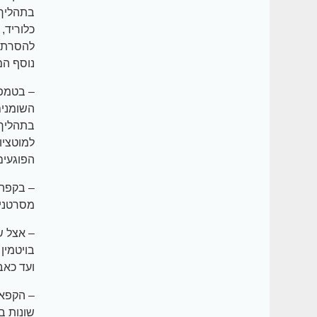
בתהליך 
כלוריד,
להסרת ג
נוסף המ
– בטמפר
השומנים
בתהליך 
הפוגעים
– בקפה 
מסרטנים
בויטמין 
ועד כאבי
– הקפאי
שונות ב