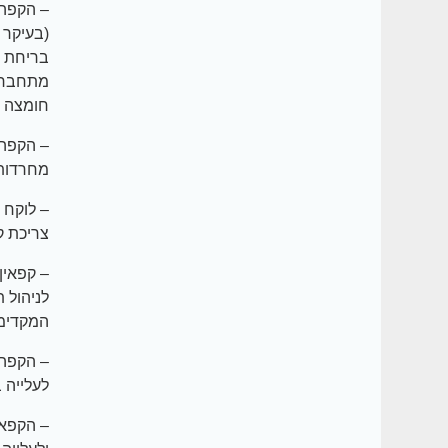
– הקפה 
(בעיקר 
בריחת ס
מתחברת 
חומצה ט
– הקפה 
מחרדות 
צריכת קפאין, עד
– קפאין
לניהול 
המקדימ
לעלייה 