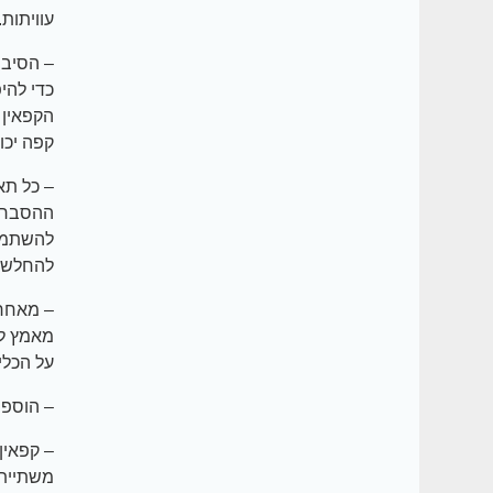
עוויתות.
– הסיבה
כדי להי
הקפאין 
קפה יכו
– כל תא
ההסברים
להשתמש 
להחלשה 
– מאחר 
מאמץ ל
על הכלי
– הוספת
– קפאין 
משתיית 