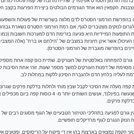
 ברמת הורמון הסטרס אפינפרין. שתייה מרובה של קפה עלולה לגרום 
צבנות. הקפאין הוא אחד הגורמים הבולטים ביצירת הפרעות בקצב הל
 בהפרשת הורמוני הסטרס לדם מלווה בשרשרת של פעולות והשפעות
לגרום לנזקים מצטברים לגוף, אם רמת הורמוני הסטרס נשארת גבוהה 
 התופעות המיידיות היא פגיעה בזרימת הדם למערכות חשובות (כמו 
העיכול) אשר אינן חיוניות במצבים של "הילחם או ברח" (אלה המצבי
נים בהפרשה מוגברת של הורמוני הסטרס).
 גורם להפחתה באלסטיות של העורקים. שתיית כוס קפה אחת מספיק
מסוימת של דפנות העורקים למשך מספר שעות. זוהי אחת הסיבות ל
מת לעליה בלחץ הדם ולהגברת הסיכון ללקות במחלות לב.
 קפה מעלה את הסיכוי לקבל שבץ מוחי ולחלות בדלקת פרקים שגרונית
מחקר שנעשה בפינלנד, אנשים השותים יותר מ- 4 כוסות קפה ב
דלקת פרקים.
ן גורם לפגיעה בתהליכי הטיהור הטבעיים של הגוף מסוגים רבים של 
 הנזק הנגרם לגוף מרדיקלים חופשיים.
עי הקפה נמצאים בארצות בהן אין די פיקוח על הריסוסים, ומטעים א