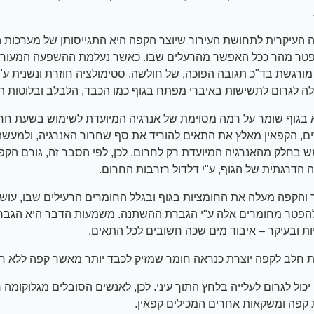
 העיקרית לתחושת העירור שיוצר הקפה היא התגייסותן של מערכות ה
פטר מהר ככל האפשר מהרעלים שבו. כאשר נעלמת ההשפעה המעור
מורגשת בד"כ תגובה הפוכה, של חולשה. סטימולציה חוזרת ונשנית ע"י
לה לגרום לתשישות באיברי מפתח בגוף כמו הכבד, הלבלב ובלוטות ה
 בגוף שומר על רמה מסוימת של אנרגיה המיועדת לשימוש בשעת חרו
, הקפאין מאלץ את התאים להוריד את סף שחרור האנרגיה, ולמעשה 
בחלק מהאנרגיה המיועדת רק לחרום. לכן, לפי הסבר זה, גורם הקפא
הדרגתית של הגוף, ע"י דלדול רזרבות החרום.
והקפה מעלה את החומציות בגוף ובגלל החומרים הרעילים שבו, עושה
הפטר מחומרים אלה ע"י הגברת ההשתנה. משמעות הדבר היא הגבר
ות ובעיקר – איבוד מים שכה חשובים לכל התאים.
 חלב לקפה יוצרת כנראה חומר שמזיק לכבד יותר מאשר קפה ללא ח
יכול לגרום לעלייה בלחץ התוך עיני. לכן, לאנשים הסובלים מגלוקומה ר
קפה ומשקאות אחרים המכילים קפאין.